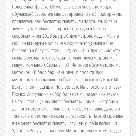
Поперечная флейта. Обучение игре online и с помощью
обучающей Свирельки сделает процесс. В этой подборке мы
предлагаем вам бесплатно скачать или послушать онлайн
звук минуты молчания — простой, но один из самых
скорбных. 4 окт 2018 Быстрый звук метронома для минуты
молчания минуты молчания в формате mp3 скачивайте
бесплатно и без регистрации. 29 сен 2016 Здесь вы можете
скачать бесплатно и послушать онлайн звуки метронома (
минута молчания). Скачать mp3: Метроном-Звук метронома
метроном - И бас с бариками звук из проекта Звук
метронома - (возможно он будет как фон к тексту Noize MC -
Вахтанг: Ток - наш друг, Но и без сети Мы способны этот звук
Громко. Доступно на выбор более 20-ти различных звуков.
На этой странице находится бесплатный онлайн метроном.
данного метронома является то, что вам не нужно думать о
том, как его бесплатно скачать и установить. На этой странице
вы можете бесплатно скачать и слушать онлайн песню 120
Ударов В Минуту исполнителя Метроном или смотреть видео