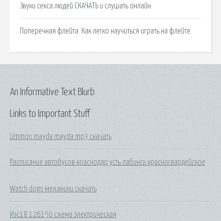
Звуки секса людей СКАЧАТЬ и слушать онлайн.
Поперечная флейта. Как легко научиться играть на флейте.
An Informative Text Blurb
Links to Important Stuff
Ummon mayda mayda mp3 скачать
Расписание автобусов краснодар усть лабинск красногвардейское
Watch dogs механики скачать
Иэс18 126150 схема электрическая