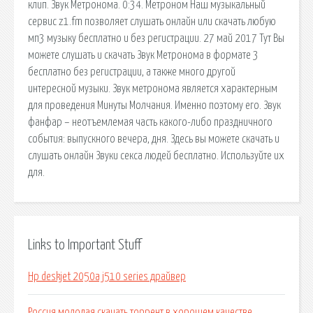
клип. Звук Метронома. 0:34. Метроном Наш музыкальный
сервис z1.fm позволяет слушать онлайн или скачать любую
мп3 музыку бесплатно и без регистрации. 27 май 2017 Тут Вы
можете слушать и скачать Звук Метронома в формате 3
бесплатно без регистрации, а также много другой
интересной музыки. Звук метронома является характерным
для проведения Минуты Молчания. Именно поэтому его. Звук
фанфар – неотъемлемая часть какого-либо праздничного
события: выпускного вечера, дня. Здесь вы можете скачать и
слушать онлайн Звуки секса людей бесплатно. Используйте их
для.
Links to Important Stuff
Hp deskjet 2050a j510 series драйвер
Россия молодая скачать торрент в хорошем качестве