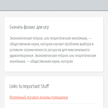
Скачать физикс для игр
Экономи́ческая тео́рия, или теорети́ческая эконо́мика, —
общественная наука, которая изучает проблему выбора в
условиях ограниченности ресурсов для максимального
удовлетворения. Экономи́ческая тео́рия, или теорети́ческая
эконо́мика, — общественная наука, которая.
Links to Important Stuff
Временный договор аренды помещения