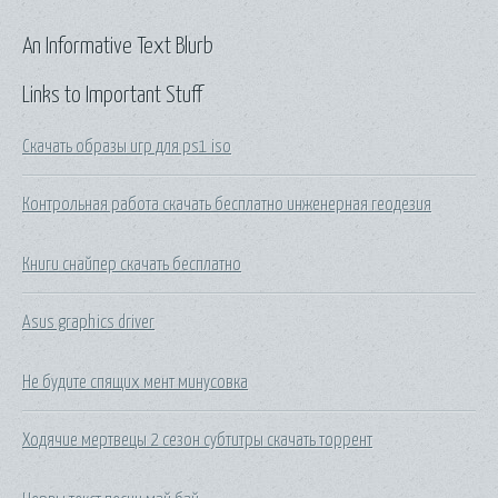
An Informative Text Blurb
Links to Important Stuff
Скачать образы игр для ps1 iso
Контрольная работа скачать бесплатно инженерная геодезия
Книги снайпер скачать бесплатно
Asus graphics driver
Не будите спящих мент минусовка
Ходячие мертвецы 2 сезон субтитры скачать торрент