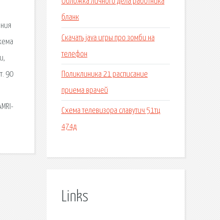
Обложка личного дела работника
бланк
ания
Скачать java игры про зомби на
схема
телефон
и,
Поликлиника 21 расписание
т. 90
приема врачей
MRI-
Схема телевизора славутич 51тц
474д
Links