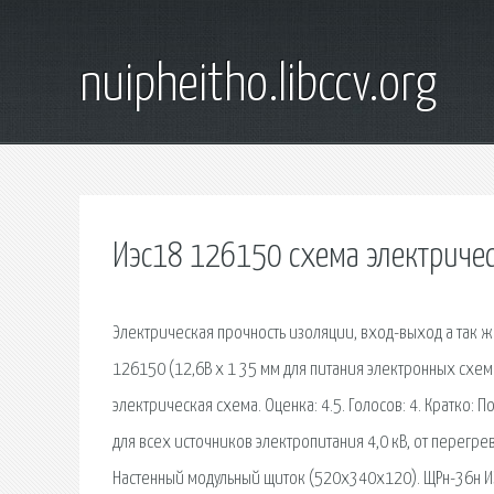
nuipheitho.libccv.org
Иэс18 126150 схема электриче
Электрическая прочность изоляции, вход-выход а так 
126150 (12,6В х 1 35 мм для питания электронных схе
электрическая схема. Оценка: 4.5. Голосов: 4. Кратко:
для всех источников электропитания 4,0 кВ, от перегре
Настенный модульный щиток (520х340х120). ЩРн-36н И