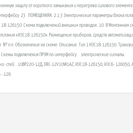
троенную защиту от короткого замыкания и перегрева силового элемента
терфейсу. 23 . ПОМЕЩЕНИЯХ. 2.1.3 Электрические параметры блока пит
. . 18-126150. Схема подключений внешних проводок. 10. 8 Монтажная 
о питания «ИЭС18-126150». Размещение приборов, средств автоматизаци
. № п.п. Обозначение на схеме. Описание. Тип 1 ИЭС18-126150. Трансви
Схемы подключения ПРЭМ по интерфейсу . . электрические сигналы
- стей. . 10ВР220-12Д, DRC-12V10W1AZ, ИЭС18-126150, ИЭС6- 126050, A
6. -126.