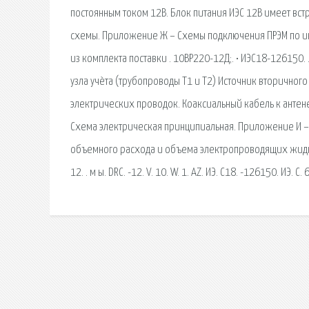
постоянным током 12В. Блок питания ИЭС 12В имеет вс
схемы. Приложение Ж – Схемы подключения ПРЭМ по ин
из комплекта поставки . 10ВР220-12Д;. • ИЭС18-126150
узла учѐта (трубопроводы Т1 и Т2) Источник вторичног
электрических проводок. Коаксиальный кабель к антене
Схема электрическая принципиальная. Приложение И – 
объемного расхода и объема электропроводящих жидко
12. . м ы. DRC. -12. V. 10. W. 1. AZ. ИЭ. С18. -126150. ИЭ. С. 