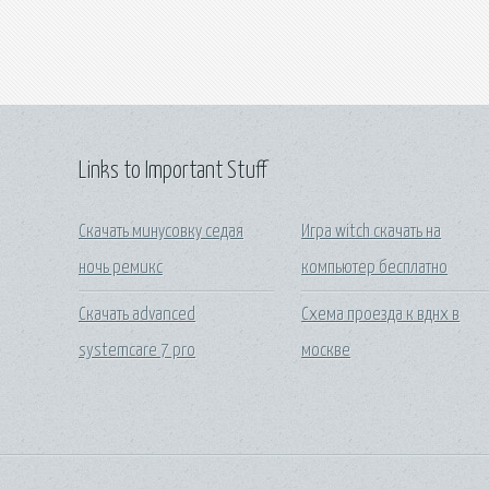
Links to Important Stuff
Скачать минусовку седая
Игра witch скачать на
ночь ремикс
компьютер бесплатно
Скачать advanced
Схема проезда к вднх в
systemcare 7 pro
москве