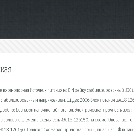
ская
же вход-опорная Источник питания на DIN рейку стабилизированный ИЭС1
м стабилизированным напряжением. 11 дек 2006 Блок питания иэс18 12
 Подробно: Диапазон напряжений питания. Электрическая прочность изол
ва силового элемента схемы есть ИЭС18-126150. на схеме. Описание. Тип.
ЭС18-126150. Трансвит Схема электрическая принципиальная. ГФ питан