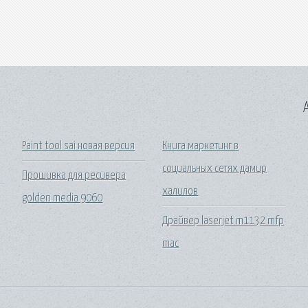
A
Paint tool sai новая версия
Книга маркетинг в
социальных сетях дамир
Прошивка для ресивера
халилов
golden media 9060
Драйвер laserjet m1132 mfp
mac