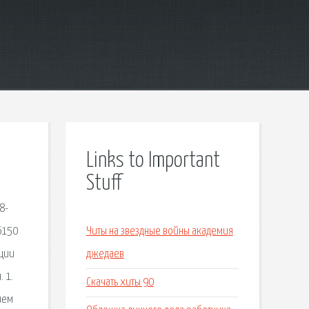
Links to Important
Stuff
8-
6150
Читы на звездные войны академия
яции
джедаев
 1.
Скачать хиты 90
ием