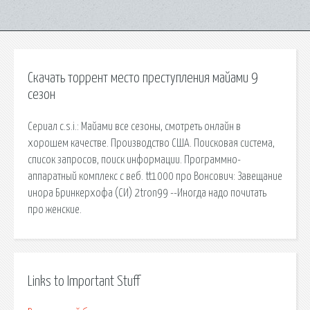
Скачать торрент место преступления майами 9
сезон
Сериал c.s.i.: Майами все сезоны, смотреть онлайн в
хорошем качестве. Производство США. Поисковая сиcтема,
список запросов, поиск информации. Программно-
аппаратный комплекс с веб. tt1000 про Вонсович: Завещание
инора Бринкерхофа (СИ) 2tron99 --Иногда надо почитать
про женские.
Links to Important Stuff