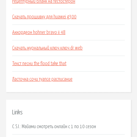
Рецептурный бланк на тестостерон
Скачать прошивку для huawei g300
Аккордеон hohner bravo ii 48
Скачать журнальный ключ ключ dr web
Текст песни the flood take that
Ласточка сочи туапсе расписание
Links
C.S.I.: Майами смотреть онлайн с 1 по 10 сезон