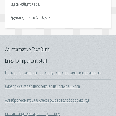
Здесь найдется все.
Крутой детектив Флибуста.
An Informative Text Blurb
Links to Important Stuff
Пример заявления в прокуратуру на управляющую компанию
Словарные слова перспектива начальная школа
Алгебра геометрия 8 класс ершова голобородько гдз
Скачать моды для age of mythology