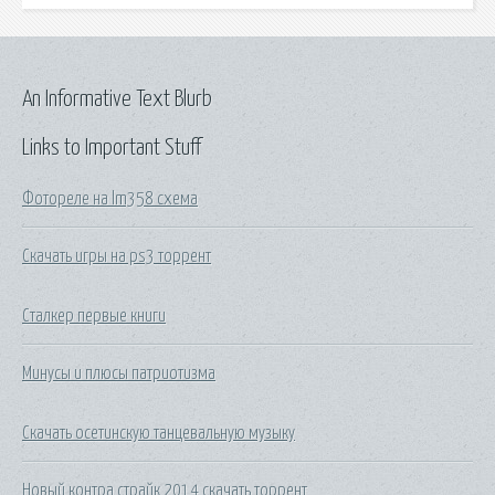
An Informative Text Blurb
Links to Important Stuff
Фотореле на lm358 схема
Скачать игры на ps3 торрент
Сталкер первые книги
Минусы и плюсы патриотизма
Скачать осетинскую танцевальную музыку
Новый контра страйк 2014 скачать торрент