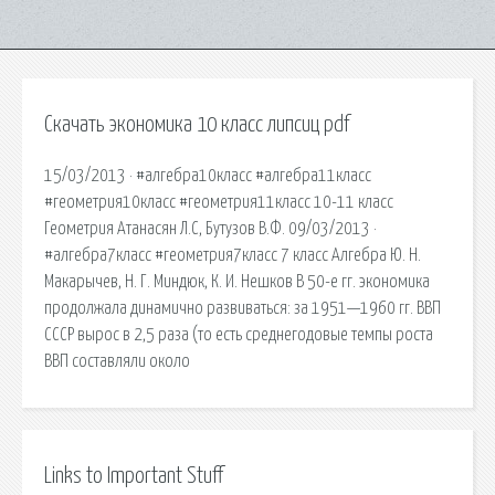
Скачать экономика 10 класс липсиц pdf
15/03/2013 · #алгебра10класс #алгебра11класс
#геометрия10класс #геометрия11класс 10-11 класс
Геометрия Атанасян Л.С, Бутузов В.Ф. 09/03/2013 ·
#алгебра7класс #геометрия7класс 7 класс Алгебра Ю. Н.
Макарычев, Н. Г. Миндюк, К. И. Нешков В 50-е гг. экономика
продолжала динамично развиваться: за 1951—1960 гг. ВВП
СССР вырос в 2,5 раза (то есть среднегодовые темпы роста
ВВП составляли около
Links to Important Stuff