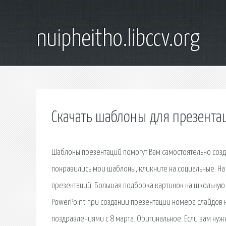
nuipheitho.libccv.org
Скачать шаблоны для презента
Шаблоны презентаций помогут Вам самостоятельно созд
понравились мои шаблоны, кликните на социальные. На
презентаций. Большая подборка картинок на школьную 
PowerPoint при создании презентации номера слайдов н
поздравлениями с 8 марта. Оригинальное. Если вам нуж