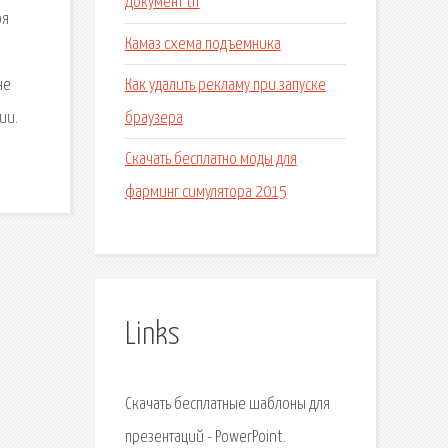
Документ tif
оя
Камаз схема подъемника
Как удалить рекламу при запуске
не
браузера
ии.
Скачать бесплатно моды для
фарминг симулятора 2015
Links
Скачать бесплатные шаблоны для
презентаций - PowerPoint.