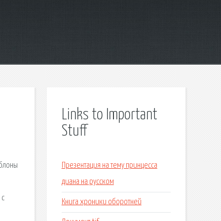
Links to Important
Stuff
аблоны
Презентация на тему принцесса
диана на русском
 с
Книга хроники оборотней