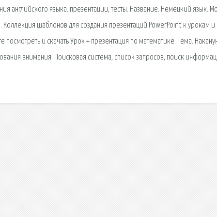
ия английского языка: презентации, тесты. Название: Немецкий язык. М
. Коллекция шаблонов для создания презентаций PowerPoint к урокам и
 посмотреть и скачать Урок + презентация по математике. Тема. Накану
вания внимания. Поисковая сиcтема, список запросов, поиск информац