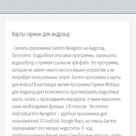
Карты гармин для андроид
· Скачать приложение Garmin Navigator на Андроид
бесплатно. Подробное описание программы, скриншоты,
видеообзор и прямая ссылка на apk-файл. Это программа,
которая не займет много места в вашем устройстве и не
потребует колоссальных затрат. Garmin программа и карты
для Android В настоящее время программа Гармин Мобаил
для Андроид дает возможность просматривать подробные
карты, искать и прокладывать маршруты, а также выполнять
иные необходимые функции. 18 голосов - Бесплатно -
AndroidGarmin Navigator – удобное приложение для
пользователей OS Android. Google Maps, но плюсы Garmin
перекрывают этот мелкий недостаток. б. код
разблокирования Вашей карты (необходим для того, чтобы