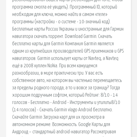
программа смогла её увидеть). Программный ID, который
необходим для ключа, можно найти в самом «теле»
программы (настройки - о системе - 10-значный код).
Бесплатные карты России Украины и иностранные для Гармин
навигатора скачать торрент. Download Garmin. Скачать
бесплатно карты для Garmin Компания Garmin является
одним из крупнейших производителей GPS приемников и GPS
навигаторов. Garmin использует карты от Navteq, а Navteq
ещё в 2008 куплен Nokia. При всем кажущемся
разнообразии, в мире практически три. У вас есть
собственное авто, на котором вы частенько перемещаетесь
за пределы родного города, а то и вовсе за границу? Тогда
хорошим подручным софтом, который Рейтинг: 8/10 - 14
голосов - Бесплатно - Android - Инструменты и утилиты8/10
(14 голосов) - Скачать Garmin víago Android бесплатно.
Скачайте Garmin Загрузка карт для их просмотра в
автономном режиме. Возможность. Google Карты для
Андроид – стандартный android-навигатор Рассматривая