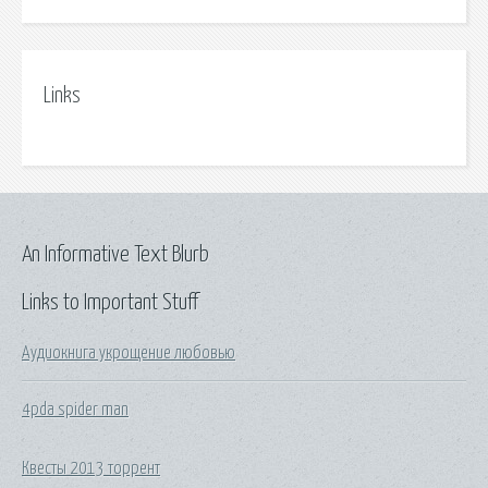
Links
An Informative Text Blurb
Links to Important Stuff
Аудиокнига укрощение любовью
4pda spider man
Квесты 2013 торрент