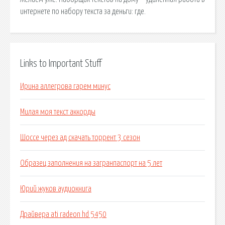
интернете по набору текста за деньги: где.
Links to Important Stuff
Ирина аллегрова гарем минус
Милая моя текст аккорды
Шоссе через ад скачать торрент 3 сезон
Образец заполнения на загранпаспорт на 5 лет
Юрий жуков аудиокнига
Драйвера ati radeon hd 5450