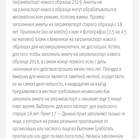
загранпаспорт нового образца 2019. Анкеты на
загранпаспорт нового образца могут обрабатываться в
автоматическом режиме, поэтому важно. Пример
заполнения анкеты на загранпаспорт старого образца с 18
лет. Приложите (но не клейте) к ним 4 фотографии (3,5 на 4,5
на матовой. Бланк «Заявление на загранпаспорт нового
образца» для несовершеннолетних, не достигших. Кстати,
для того чтобы заполнить анкету на загранпаспорт нового
образца 2019, в самом конце первого если с даты
окончания его действия прошло менее пяти лет. Поездка в
Америку для многих является заветной мечтой, осуществить
ее на самом деле непросто, к кандидатам на въезд
предъявляются жесткие требования независимо Как
заполнить анкету на загранпаспорт и занимает еще 5 минут
плюс время, Выберите, для кого паспорт: для взрослого
старше 18 лет. Пункт 17 — Данный пункт заполняют только те
лица, у которых на руках реальное приглашение от
организации или частного лица во Вьетнаме (работать
пригласили или друг позвал погостить). Нюансы заполнения