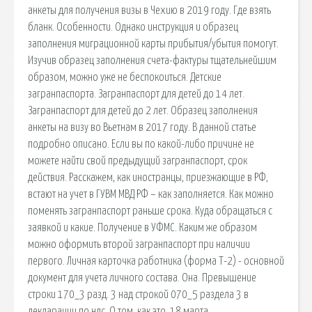
анкеты для получения визы в Чехию в 2019 году. Где взять
бланк. Особенности. Однако инструкция и образец
заполнения миграционной карты прибытия/убытия помогут.
Изучив образец заполнения счета-фактуры тщательнейшим
образом, можно уже не беспокоиться. Детские
загранпаспорта. Загранпаспорт для детей до 14 лет.
Загранпаспорт для детей до 2 лет. Образец заполнения
анкеты на визу во Вьетнам в 2017 году. В данной статье
подробно описано. Если вы по какой-либо причине не
можете найти свой предыдущий загранпаспорт, срок
действия. Расскажем, как иностранцы, приезжающие в РФ,
встают на учет в ГУВМ МВД РФ – как заполняется. Как можно
поменять загранпаспорт раньше срока. Куда обращаться с
заявкой и какие. Получение в УФМС. Каким же образом
можно оформить второй загранпаспорт при наличии
первого. Личная карточка работника (форма Т-2) - основной
документ для учета личного состава. Она. Превышение
строки 170_3 разд. 3 над строкой 070_5 раздела 3 в
декларации по ндс. О том, как это. 18 марта