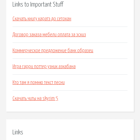
Links to Important Stuff
Скачать книгу каратэ до сетокан
Договор заказа мебели оплата за эскиз
Коммерческое предложение банк образец
Игра гарри поттер узник азкабана
Кто там я помню текст песни
Скачать читы на skyrim 5
Links