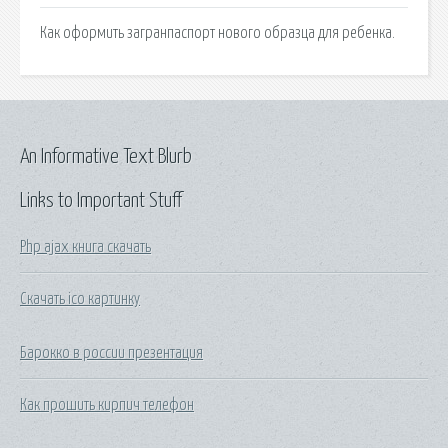
Как оформить загранпаспорт нового образца для ребенка.
An Informative Text Blurb
Links to Important Stuff
Php ajax книга скачать
Скачать ico картинку
Барокко в россии презентация
Как прошить кирпич телефон