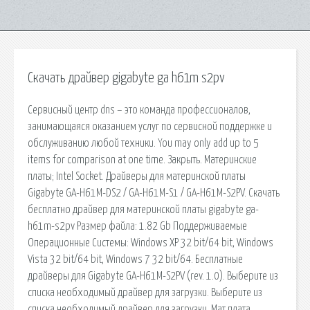
Скачать драйвер gigabyte ga h61m s2pv
Сервисный центр dns – это команда профессионалов,
занимающаяся оказанием услуг по сервисной поддержке и
обслуживанию любой техники. You may only add up to 5
items for comparison at one time. Закрыть. Материнские
платы; Intel Socket. Драйверы для материнской платы
Gigabyte GA-H61M-DS2 / GA-H61M-S1 / GA-H61M-S2PV. Скачать
бесплатно драйвер для материнской платы gigabyte ga-
h61m-s2pv Размер файла: 1.82 Gb Поддерживаемые
Операционные Системы: Windows XP 32 bit/64 bit, Windows
Vista 32 bit/64 bit, Windows 7 32 bit/64. Бесплатные
драйверы для Gigabyte GA-H61M-S2PV (rev. 1.0). Выберите из
списка необходимый драйвер для загрузки. Выберите из
списка необходимый драйвер для загрузки. Мат.плата