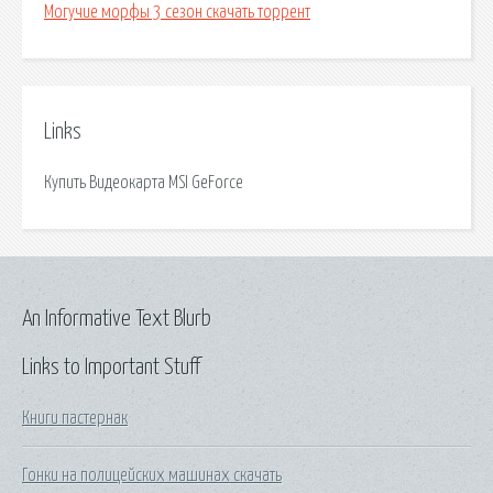
Могучие морфы 3 сезон скачать торрент
Links
Купить Видеокарта MSI GeForce
An Informative Text Blurb
Links to Important Stuff
Книги пастернак
Гонки на полицейских машинах скачать