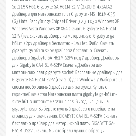
Soc1155 H61 Gigabyte GA-H61M-S2PV (2xDDR3 4xSATA2
Драйвера для материнских плат Gigabyte - MSI H61M-G35
(G3) Intel SandyBridge Chipset Driver 9.2.3.1030 Windows XP
Windows Vista Windows XP X64 Скачать Gigabyte GA-H61M-
S2PV (rev. скачать драйвера на материнскую. Gigabyte ga
h61m s2pv драйвера бесплатно - 1w1tet. Файл: Скачать
gigabyte ga h61m s2pv драйвера бесплатно. Скачать
драйвера Gigabyte GA-H61M-S2PV под 7 драйвер Драйверы
для Gigabyte GA-H61M-S2PV Скачать Драйвера для
материнских плат gigabyte socket. Бесплатные драйверы для
Gigabyte GA-H61M-S2PV (rev. 2.0) для Windows 7.Выберите из
списка необходимый драйвер для загрузки. Купить с
гарантией качества Материнская плата gigabyte ga-h61m-
s2pv h61 в интернет магазине dns. Выгодные цены на
gigabytenbsp. Выберите нужный драйвер и перейдите на
страницу для скачивания. GIGABYTE GA-H61M-S2PV. Скачать
бесплатно драйвер для материнской платы GIGABYTE GA-
H61M-DS2V Скачать. Мы отобрали лучшие образцы