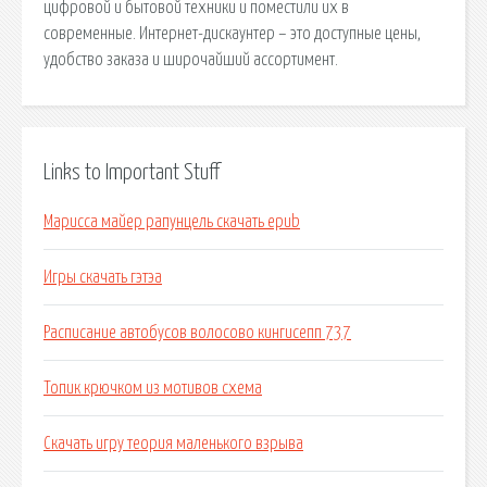
цифровой и бытовой техники и поместили их в
современные. Интернет-дискаунтер – это доступные цены,
удобство заказа и широчайший ассортимент.
Links to Important Stuff
Марисса майер рапунцель скачать epub
Игры скачать гэтэа
Расписание автобусов волосово кингисепп 737
Топик крючком из мотивов схема
Скачать игру теория маленького взрыва