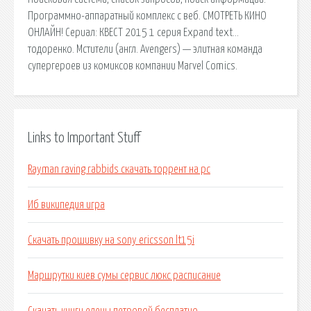
Программно-аппаратный комплекс с веб. СМОТРЕТЬ КИНО
ОНЛАЙН! Сериал: КВЕСТ 2015 1 серия Expand text…
тодоренко. Мстители (англ. Avengers) — элитная команда
супергероев из комиксов компании Marvel Comics.
Links to Important Stuff
Rayman raving rabbids скачать торрент на pc
Иб википедия игра
Скачать прошивку на sony ericsson lt15i
Маршрутки киев сумы сервис люкс расписание