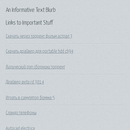
An Informative Text Blurb
Links to Important Stuff
Скачать через торрент фильм астрал 3
Скачать драйвер для portable hdd ch94
Лирический рэп сборники торрент
Драйвер avita rd 3014
Играть в симулятор бомжа 5
Сландо телефоны
Autocad electrica