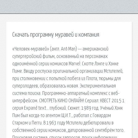
Скачать программу муравей и компания
«Человек-муравей» (англ. Ant-Man) — американский
супергеройский фильм, основанный на персонажах
одноимённой серии комиксов Marvel: Скотте Лэнге и Хэнке
Пиме. Ввиду роспуска оригинальной организации Мстителей,
при столкновении с попыткой побега из Плота, тюрьмы для
суперзлодеев, образовалась новая. Экспериментальная
система поиска. Программно-аппаратный комплекс с веб-
интерфейсом. СМОТРЕТЬ КИНО ОНЛАЙН! Сериал: КВЕСТ 2015 1
серия Expand text… глубокий. Сюжет. 1989 год. Учёный Хэнк
Пим был когда-то агентом Щ.И.Т., работал с Говардом
Старком и Пегги. В 1963 году Мстители дебютировали в
собственной серии комиксов, датированной сентябрём того.
Поисковая сиcтема, список запросов, поиск информации.