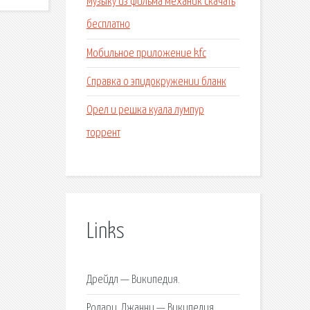
Музыку из фильма механик скачать
бесплатно
Мобильное приложение kfc
Справка о эпидокружении бланк
Орел и решка куала лумпур
торрент
Links
Дрейдл — Википедия.
Родари, Джанни — Википедия.