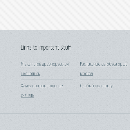
Links to Important Stuff
М в алпатов древнерусская
Расписание автобуса орша
иконопись
москва
Хамелеон приложение
Особый колонтитул
скачать