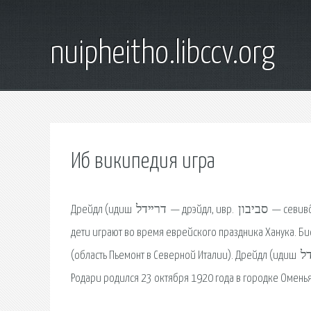
nuipheitho.libccv.org
Иб википедия игра
Дрейдл (идиш ‏ דרײדל ‏‎ — дрэйдл, ивр. ‏ סביבון ‏‎ — севиво́н, англ. dreidel) — четырёхгранный волчок, с которым, согласно традиции,
дети играют во время еврейского праздника Ханука. Б
(область Пьемонт в Северной Италии). Дрейдл (идиш ‏ דרײדל ‏‎ — дрэйдл, ивр. ‏ סביבון ‏‎ — севиво́н, англ. dreidel. Биография. Джанни
Родари родился 23 октября 1920 года в городке Оменья