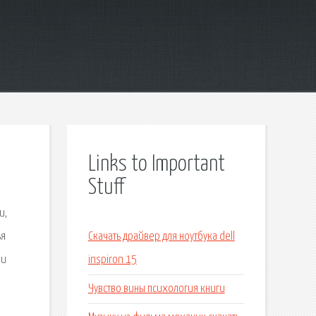
Links to Important
Stuff
ья
Скачать драйвер для ноутбука dell
inspiron 15
Чувство вины психология книги