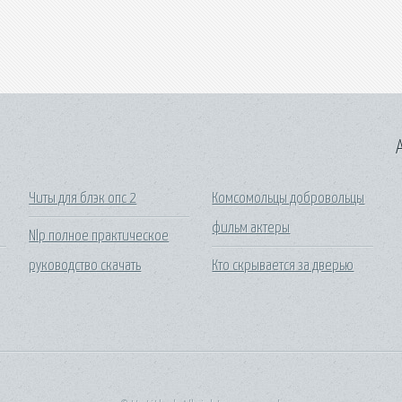
A
Читы для блэк опс 2
Комсомольцы добровольцы
фильм актеры
Nlp полное практическое
руководство скачать
Кто скрывается за дверью