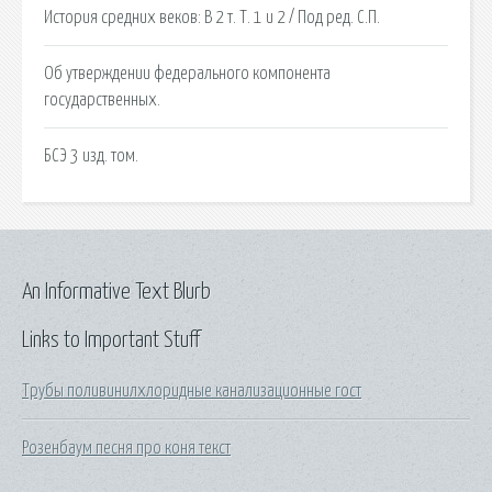
История средних веков: В 2 т. Т. 1 и 2 / Под ред. С.П.
Об утверждении федерального компонента
государственных.
БСЭ 3 изд. том.
An Informative Text Blurb
Links to Important Stuff
Трубы поливинилхлоридные канализационные гост
Розенбаум песня про коня текст