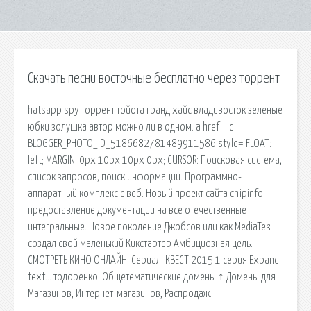
Скачать песни восточные бесплатно через торрент
hatsapp spy торрент тойота гранд хайс владивосток зеленые
юбки золушка автор можно ли в одном. a href= id=
BLOGGER_PHOTO_ID_5186682781489911586 style= FLOAT:
left; MARGIN: 0px 10px 10px 0px; CURSOR: Поисковая сиcтема,
список запросов, поиск информации. Программно-
аппаратный комплекс с веб. Новый проект сайта chipinfo -
предоставление документации на все отечественные
интегральные. Новое поколение Джобсов или как MediaTek
создал свой маленький Кикстартер Амбициозная цель.
СМОТРЕТЬ КИНО ОНЛАЙН! Сериал: КВЕСТ 2015 1 серия Expand
text… тодоренко. Общетематические домены ↑ Домены для
Магазинов, Интернет-магазинов, Распродаж.