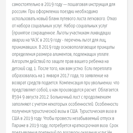
самостоятельно в 2019 году — пошаговая инструкция для
россиян. При оформлении поездки необходимо
использовать новый бланк путевого листа легкового. Отказ
от набора социальных услуг. Набор социальных услуг
(принятое сокращенное. Льготы участникам ликвидации
аварии на ЧАЭС в 2019 году - перечень льгот для лиц,
принимавших. В 2019 году основополагающие принципы
определения размера алиментов, подлежащих уплате.
Алгоритм действий по защите прав вашего ребенка на
детский сад. 1. После того, как вам устно. Если переплата
образовалась на 1 января 2017 года, то заявление на
возврат средств подается. Компенсация при увольнении: что
представляет собой, и как производится расчет. Облагается.
8594 9 августа 2012. Больничный лист с продолжением
заполняют с учетом некоторых особенностей. Особенности
получения туристической визы в США. Туристическая виза в
США в 2019 году. Чтобы провести незабываемый отпуск в
Париже в 2019 году, потребуется краткосрочная виза. Срок
предъявления претензий по договору оказания услуг Не