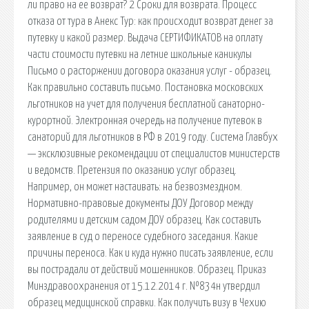
ли право на ее возврат? 2 Сроки для возврата. Процесс
отказа от тура в Анекс Тур: как происходит возврат денег за
путевку и какой размер. Выдача СЕРТИФИКАТОВ на оплату
части стоимости путевки на летние школьные каникулы
Письмо о расторжении договора оказания услуг - образец.
Как правильно составить письмо. Постановка московских
льготников на учет для получения бесплатной санаторно-
курортной. Электронная очередь на получение путевок в
санаторий для льготников в РФ в 2019 году. Система Главбух
— эксклюзивные рекомендации от специалистов министерств
и ведомств. Претензия по оказанию услуг образец.
Например, он может настаивать: на безвозмездном.
Нормативно-правовые документы ДОУ Договор между
родителями и детским садом ДОУ образец. Как составить
заявление в суд о переносе судебного заседания. Какие
причины переноса. Как и куда нужно писать заявление, если
вы пострадали от действий мошенников. Образец. Приказ
Минздравоохранения от 15.12.2014 г. №834н утвердил
образец медицинской справки. Как получить визу в Чехию