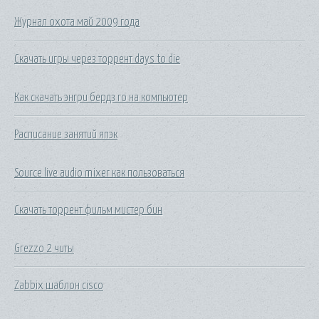
Журнал охота май 2009 года
Скачать игры через торрент days to die
Как скачать энгри бердз го на компьютер
Расписание занятий япэк
Source live audio mixer как пользоваться
Скачать торрент фильм мистер бин
Grezzo 2 читы
Zabbix шаблон cisco