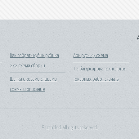
A
Как собрать кубик рубика
Аон русь 25 схема
2х2 схема сборки
Т а багдасарова технология
Шапка с косами спицами
токарных работ скачать
схемы и описание
© Untitled. All rights reserved.