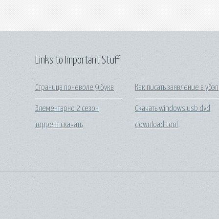
Links to Important Stuff
Страница поневоле 9 букв
Как писать заявление в убэп
Элементарно 2 сезон
Скачать windows usb dvd
торрент скачать
download tool