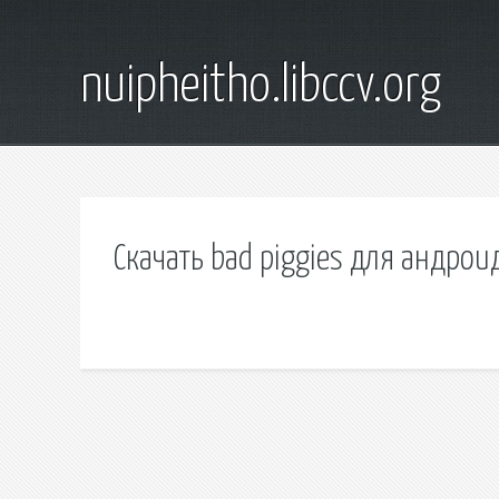
nuipheitho.libccv.org
Скачать bad piggies для андрои