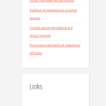
Песня северные ветры скачать
Учебник по математике киселев
скачать
Скачать школа мертвецов все
серии торрент
Утилизация автомобиля заявление
образец
Links