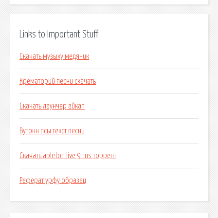
Links to Important Stuff
Скачать музыку медяник
Крематорий песни скачать
Скачать лаунчер айкап
Вутонн псы текст песни
Скачать ableton live 9 rus торрент
Реферат урфу образец