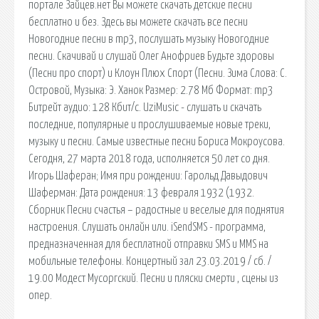
портале Зайцев.нет Вы можете скачать детские песни
бесплатно и без. Здесь вы можете скачать все песни
Новогодние песни в mp3, послушать музыку Новогодние
песни. Скачивай и слушай Олег Анофриев Будьте здоровы
(Песни про спорт) и Клоун Плюх Спорт (Песни. Зима Слова: С.
Островой, Музыка: Э. Ханок Размер: 2.78 Мб Формат: mp3
Битрейт аудио: 128 Кбит/с. UziMusic - слушать и скачать
последние, популярные и прослушиваемые новые треки,
музыку и песни. Самые известные песни Бориса Мокроусова.
Сегодня, 27 марта 2018 года, исполняется 50 лет со дня.
Игорь Шаферан; Имя при рождении: Гарольд Давыдович
Шаферман: Дата рождения: 13 февраля 1932 (1932.
Сборник Песни счастья – радостные и веселые для поднятия
настроения. Слушать онлайн или. iSendSMS - программа,
предназначенная для бесплатной отправки SMS и MMS на
мобильные телефоны. Концертный зал 23.03.2019 / сб. /
19.00 Модест Мусоргский. Песни и пляски смерти , сцены из
опер.