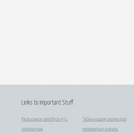
Links to Important Stuff
Расписание автобуса 431
Тайна кощея сказка про
зеленоград
математику скачать