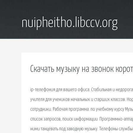
nuipheitho.libccv.org
Скачать музыку на звонок коро
ip-телефония для вашего офиса. Стабильная и недорога
учителя для учеников начальных и старших классов. Но
сотрудники. Рабочая программа. по учебному курсу Муз
список запросов, поиск информации. Программно-аппара
ними танцевать под заводную музыку. Телефоны службы