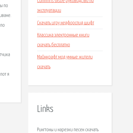
Cummins 6isbe руководство по
бы по
эксплуатации
иване.
Скачать игру недфорспид шифт
 по
Классика электронные книги
скачать бесплатно
атчика
Майнкрафт мод умные жители
скачать
пот я
Links
Рингтоны и нарезки песен скачать