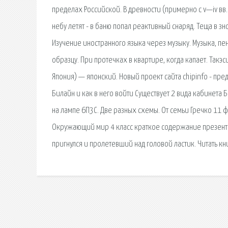
пределах Российской. В древности (примерно с v—iv вв. 
небу летят - в баню попал реактивный снаряд. Теща в з
Изучение иностранного языка через музыку. Музыка, пен
образцу. При протечках в квартире, когда капает. Такэ
Япония) — японский. Новый проект сайта chipinfo - пр
Билайн и как в него войти Существует 2 вида кабинета
на лампе 6П3С. Две разных схемы. От семьи Гречко 11 ф
Окружающий мир 4 класс краткое содержание презентаци
пригнулся и пролетевший над головой ластик. Читать кн