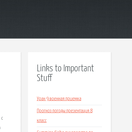
Links to Important
Stuff
Уран 9 военная приемка
Прогноз погоды презентация 8
 с
класс
в