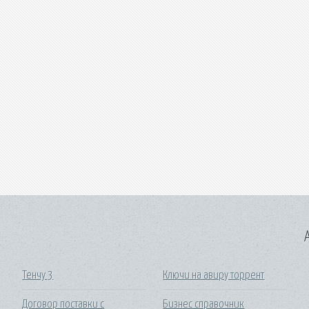
A
Тенчу 3
Ключи на авиру торрент
Договор поставки с
Бизнес справочник