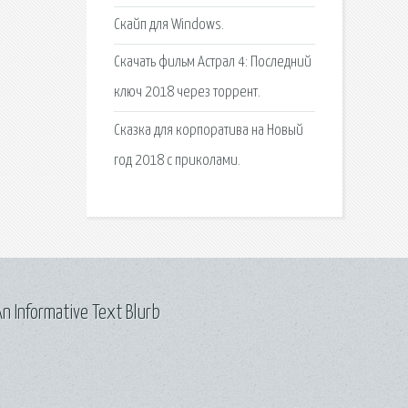
Скайп для Windows.
Скачать фильм Астрал 4: Последний
ключ 2018 через торрент.
Сказка для корпоратива на Новый
год 2018 с приколами.
n Informative Text Blurb