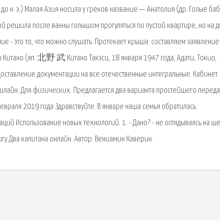
до н. э.) Малая Азия носила у греков название — Анатолия (др. Голые ба
ной решила после ванны голышом прогуляться по пустой квартире, но на д
ие - это то, что можно слушать. Протекает крыша: составляем заявление
си Китано (яп. 北野 武 Китано Такэси, 18 января 1947 года, Адати, Токио,
едоставление документации на все отечественные интегральные. Кабинет
 Билайн: Для физических. Предлагается два варианта простейшего перед
евраля 2019 года Здравствуйте. В январе наша семья обратилась.
й Использование новых технологий. 1. - Дано? - не оглядываясь на ше
игу Два капитана онлайн. Автор: Вениамин Каверин.