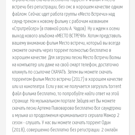
встречи без регистрации, без смс в хорошем качестве одним
файлом. Сейчас идет работа группы «Место Встречи» над
саунд-треком к новому фильму с рабочим названием
«Стритрейсер» (в главной роли А. Чадов). Ну и ждем к осени
выход нового альбома «МЕСТО ВСТРЕЧИ». Хотим представить
вашему вниманию фильм Место встречи, который вы всегда
сможете скачать через торрент полностью бесплатно в
хорошем качестве. Для загрузки песни Место Встречи Волны
на компьютер или даже на свой смарт телефон, достаточно
кликнуть по ссылочке СКАЧАТЬ. Затем вы можете скачать
торрентом фильм Место встречи (2017) в хорошем качестве
или из кинотеатра. Если у вас не получается загрузить torrent
файл фильма бесплатно, то попробуйте найти ответ на этой
странице. На музыкальном портале Зайцев.нет Вы можете
скачать песни Артема Пивоварова бесплатно Все саундтреки
и музыка из продолжения криминального сериала Мажор 2
сезон - слушать. У нас вы можете скачать торрент Один
(2018), совершенно бесплатно без регистрации. 2 онлайн