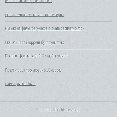
Rammstein скачать flac torrent
Скачать мишки мимимишки все серии
Музыка из фильмов ужасов скачать бесплатно mp3
Скачать через торрент бунт пушистых
Песни из фильма жребий судьбы скачать
Презентация про украинский народ
Схема рынка сбыта
© Untitled. All rights reserved.