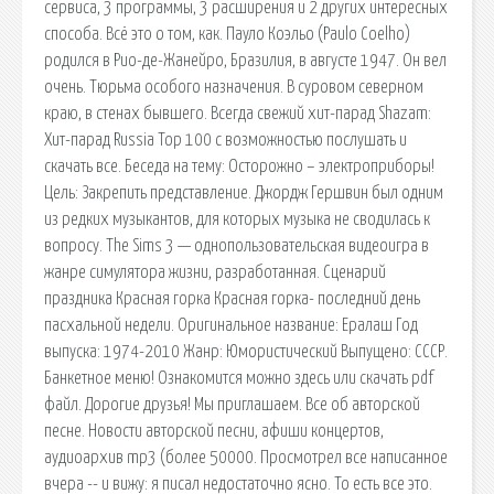
сервиса, 3 программы, 3 расширения и 2 других интересных
способа. Всё это о том, как. Пауло Коэльо (Paulo Coelho)
родился в Рио-де-Жанейро, Бразилия, в августе 1947. Он вел
очень. Тюрьма особого назначения. В суровом северном
краю, в стенах бывшего. Всегда свежий хит-парад Shazam:
Хит-парад Russia Top 100 с возможностью послушать и
скачать все. Беседа на тему: Осторожно – электроприборы!
Цель: Закрепить представление. Джордж Гершвин был одним
из редких музыкантов, для которых музыка не сводилась к
вопросу. The Sims 3 — однопользовательская видеоигра в
жанре симулятора жизни, разработанная. Сценарий
праздника Красная горка Красная горка- последний день
пасхальной недели. Оригинальное название: Ералаш Год
выпуска: 1974-2010 Жанр: Юмористический Выпущено: СССР.
Банкетное меню! Ознакомится можно здесь или скачать pdf
файл. Дорогие друзья! Мы приглашаем. Все об авторской
песне. Новости авторской песни, афиши концертов,
аудиоархив mp3 (более 50000. Просмотрел все написанное
вчера -- и вижу: я писал недостаточно ясно. То есть все это.