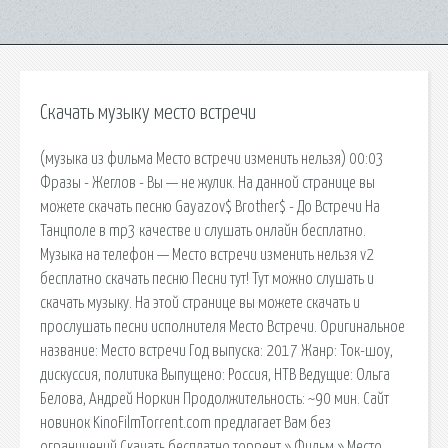
Скачать музыку место встречи
(музыка из фильма Место встречи изменить нельзя) 00:03
Фразы - Жеглов - Вы — не жулик. На данной странице вы
можете скачать песню Gayazov$ Brother$ - До Встречи На
Танцполе в mp3 качестве и слушать онлайн бесплатно.
Музыка на телефон — Место встречи изменить нельзя v2
бесплатно скачать песню Песни тут! Тут можно слушать и
скачать музыку. На этой странице вы можете скачать и
прослушать песни исполнителя Место Встречи. Оригинальное
название: Место встречи Год выпуска: 2017 Жанр: Ток-шоу,
дискуссия, политика Выпущено: Россия, НТВ Ведущие: Ольга
Белова, Андрей Норкин Продолжительность: ~90 мин. Сайт
новинок KinoFilmTorrent.com предлагает Вам без
ограничений Скачать бесплатно торрент » Фильм » Место