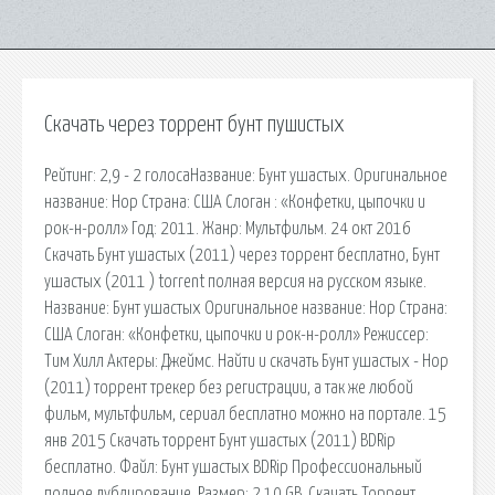
Скачать через торрент бунт пушистых
Рейтинг: 2,9 - 2 голосаНазвание: Бунт ушастых. Оригинальное
название: Hop Страна: США Слоган : «Конфетки, цыпочки и
рок-н-ролл» Год: 2011. Жанр: Мультфильм. 24 окт 2016
Скачать Бунт ушастых (2011) через торрент бесплатно, Бунт
ушастых (2011 ) torrent полная версия на русском языке.
Название: Бунт ушастых Оригинальное название: Hop Страна:
США Слоган: «Конфетки, цыпочки и рок-н-ролл» Режиссер:
Тим Хилл Актеры: Джеймс. Найти и скачать Бунт ушастых - Hop
(2011) торрент трекер без регистрации, а так же любой
фильм, мультфильм, сериал бесплатно можно на портале. 15
янв 2015 Скачать торрент Бунт ушастых (2011) BDRip
бесплатно. Файл: Бунт ушастых BDRip Профессиональный
полное дублирование. Размер: 2.10 GB. Скачать Торрент