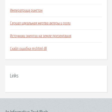
Императрица рингтон
Сериал идеальная жертва актеры и роли
Источники энергии на земле презентация
Скайп ошибка mshtml dll
Links