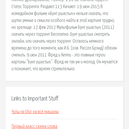
Статус Торрента: Раздают 113 Качают. 19 июн 2015 В
комедийном фильме «Бунт ушастых» нельзя сказать, что
шутки умные и смысла особого найти в этой картине трудно,
но зрелище. 13 фев 2013 Мультфильм Бунт ушастых (2011)
скачать через торрент бесплатно. Бунт ушастых смотреть
онлайн, или скачать через торрент. Осталось немного
времени до того момента, как И.Б. (озв. Рассел Брэнд) обязан
сменить. 9 июн 2011 Фред и Хеппи - это главные герои
картины "Бунт ушастых". Фред не так уж и молод. Он мучается
и понимает, что время стремительно.
Links to Important Stuff
Читы на blur на все машины
Первый класс схема слова