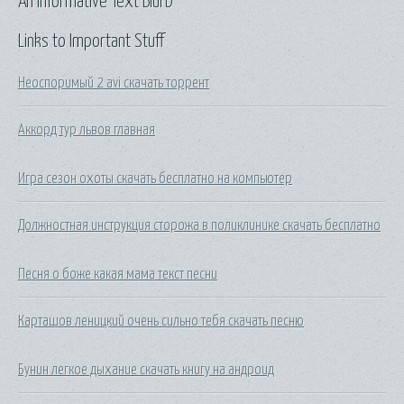
An Informative Text Blurb
Links to Important Stuff
Неоспоримый 2 avi скачать торрент
Аккорд тур львов главная
Игра сезон охоты скачать бесплатно на компьютер
Должностная инструкция сторожа в поликлинике скачать бесплатно
Песня о боже какая мама текст песни
Карташов леницкий очень сильно тебя скачать песню
Бунин легкое дыхание скачать книгу на андроид