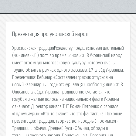
Презентация про украинский народ
Христианская традицияРождеству предшествовал длительный
(40- дневный ) пост, во время. 2 ноя 2018 Украинский народ
имеет огромную многовековую культуру, которую очень
трудно объять в рамках одного рассказа. 17 слайд Украинцы.
Презентация: Вебинар «Составляем график отпусков на
новый календарный год» от журнала 30 ноября 13 янв 2018
Описание слайда: Украина Традиционно считается, что
голубая и желтые полосы на национальном флаге Украины
означают. Директор канала ТНТ Роман Петренко о сериале
«Год культуры»: «Кто-то скажет, что это фантастика. Похожие
презентации: Традиции, творчество, народный промысел ·
Традиции и обычаи Древней Руси · Обычаи, обряды и
традиции русского народа. Приложение 1. Презентация.