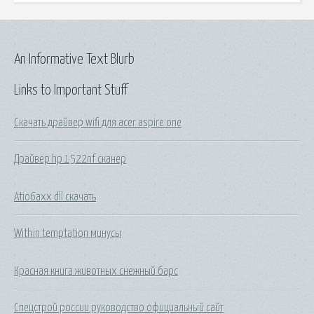
An Informative Text Blurb
Links to Important Stuff
Скачать драйвер wifi для acer aspire one
Драйвер hp 1522nf сканер
Atio6axx dll скачать
Within temptation минусы
Красная книга животных снежный барс
Спецстрой россии руководство официальный сайт