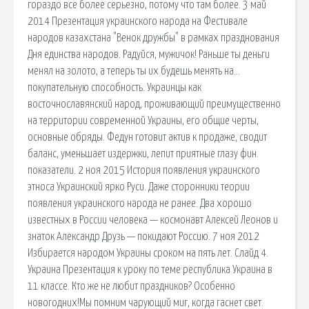
гораздо все более серьезно, потому что там более. 3 май
2014 Презентация украинского народа на Фестивале
народов казахстана "Венок дружбы" в рамках празднования
Дня единства народов. Радуйся, мужичок! Раньше ты деньги
менял на золото, а теперь ты их будешь менять на…
покупательную способность. Украинцы как
восточнославянский народ, проживающий преимущественно
на территории современной Украины, его общие черты,
основные обряды. Федун готовит актив к продаже, сводит
баланс, уменьшает издержки, лепит приятные глазу фин.
показатели. 2 ноя 2015 История появления украинского
этноса Украинский ярко Руси. Даже сторонники теории
появления украинского народа не ранее. Два хорошо
известных в России человека — космонавт Алексей Леонов и
знаток Александр Друзь — покидают Россию. 7 ноя 2012
Избирается народом Украины сроком на пять лет. Слайд 4.
Украина Презентация к уроку по теме республика Украина в
11 классе. Кто же не любит праздников? Особенно
новогодних!Мы помним чарующий миг, когда гаснет свет.