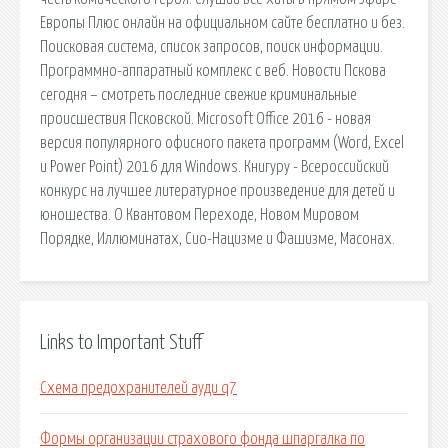
Европы Плюс онлайн на официальном сайте бесплатно и без.
Поисковая сиcтема, список запросов, поиск информации.
Программно-аппаратный комплекс с веб. Новости Пскова
сегодня – смотреть последние свежие криминальные
происшествия Псковской. Microsoft Office 2016 - новая
версия популярного офисного пакета программ (Word, Excel
и Power Point) 2016 для Windows. Книгуру - Всероссийский
конкурс на лучшее литературное произведение для детей и
юношества. О Квантовом Переходе, Новом Мировом
Порядке, Иллюминатах, Сио-Нацизме и Фашизме, Масонах.
Links to Important Stuff
Схема предохранителей ауди q7
Формы организации страхового фонда шпаргалка по