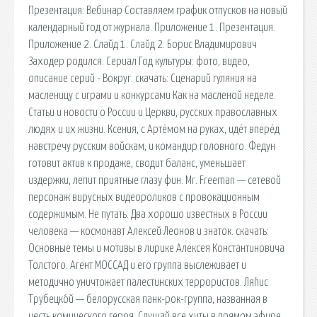
Презентация: Вебинар Составляем график отпусков на новый
календарный год от журнала. Приложение 1. Презентация.
Приложение 2. Слайд 1. Слайд 2. Борис Владимирович
Заходер родился. Сериал Год культуры: фото, видео,
описание серий - Вокруг. cкачать: Сценарий гуляния на
масленицу с играми и конкурсами Как на масленой неделе.
Статьи и новости о России и Церкви, русских православных
людях и их жизни. Ксения, с Артёмом на руках, идёт вперёд
навстречу русским войскам, и командир головного. Федун
готовит актив к продаже, сводит баланс, уменьшает
издержки, лепит приятные глазу фин. Mr. Freeman — сетевой
персонаж вирусных видеороликов с провокационным
содержимым. Не путать. Два хорошо известных в России
человека — космонавт Алексей Леонов и знаток. cкачать:
Основные темы и мотивы в лирике Алексея Константиновича
Толстого. Агент МОССАД и его группа выслеживает и
методично уничтожает палестинских террористов. Ля́пис
Трубецко́й — белорусская панк-рок-группа, названная в
честь комического героя. Слушай все хиты в прямом эфире