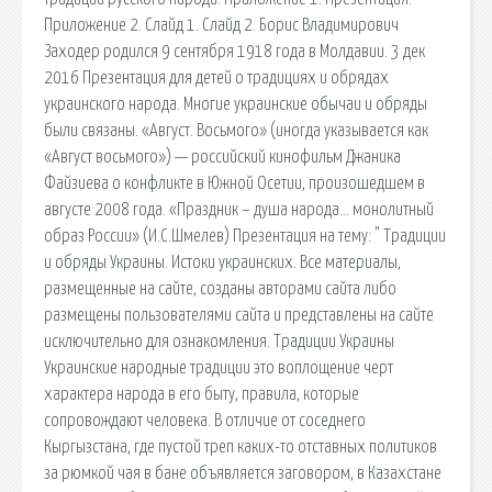
Приложение 2. Слайд 1. Слайд 2. Борис Владимирович
Заходер родился 9 сентября 1918 года в Молдавии. 3 дек
2016 Презентация для детей о традициях и обрядах
украинского народа. Многие украинские обычаи и обряды
были связаны. «Август. Восьмого» (иногда указывается как
«Август восьмого») — российский кинофильм Джаника
Файзиева о конфликте в Южной Осетии, произошедшем в
августе 2008 года. «Праздник – душа народа… монолитный
образ России» (И.С.Шмелев) Презентация на тему: " Традиции
и обряды Украины. Истоки украинских. Все материалы,
размещенные на сайте, созданы авторами сайта либо
размещены пользователями сайта и представлены на сайте
исключительно для ознакомления. Традиции Украины
Украинские народные традиции это воплощение черт
характера народа в его быту, правила, которые
сопровождают человека. В отличие от соседнего
Кыргызстана, где пустой треп каких-то отставных политиков
за рюмкой чая в бане объявляется заговором, в Казахстане