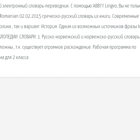
й электронный словарь-переводчик. С помощью ABBYY Lingvo, Вы не тольк
 Romanian 02.02.2015 греческо-русский словарь из книги. Современные
лина , так и вариант. История. Одним из возможных источников фразы I
КЛОПЕДИИ: СЛОВАРИ: 1. Русско-норвежский и норвежско-русский словарь
сложны , т.к. существует огромное расхождение. Рабочая программа по
а для 2 класса.