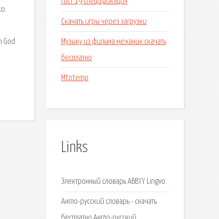
Гост 19 спецификация
о.
Скачать игры через загрузки
Музыку из фильма механик скачать
n God
бесплатно
Mtptemp
Links
Электронный словарь ABBYY Lingvo.
Англо-русский словарь - скачать
бесплатно Англо-русский.