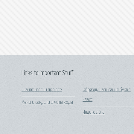
Links to Important Stuff
Скачать песни про все
Образцы написания букв 1
класс
Мечи и сандали 1 читы коды
Индиго лига