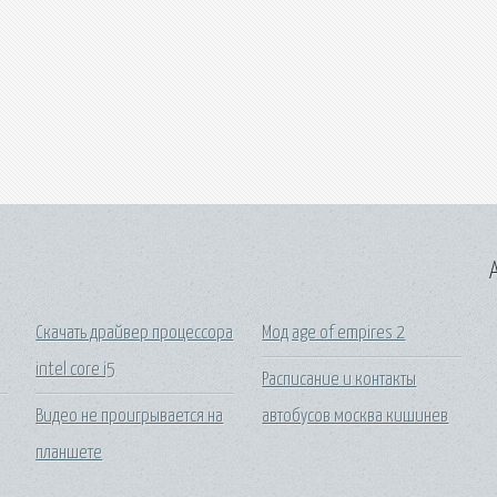
A
Скачать драйвер процессора
Мод age of empires 2
intel core i5
Расписание и контакты
Видео не проигрывается на
автобусов москва кишинев
планшете