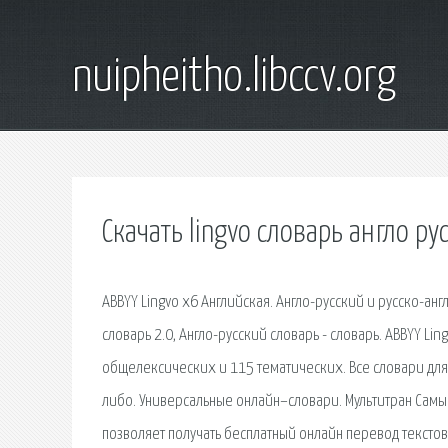
nuipheitho.libccv.org
Скачать lingvo словарь англо ру
ABBYY Lingvo x6 Английская. Англо-русский и русско-анг
словарь 2.0, Англо-русский словарь - словарь. ABBYY Lin
общелексических и 115 тематических. Все словари для 
либо. Универсальные онлайн–словари. Мультитран Сам
позволяет получать бесплатный онлайн перевод тексто