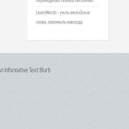
Переводчики скачать бесплатно.
LearnWords - учить английские
слова, запомнить навсегда.
n Informative Text Blurb