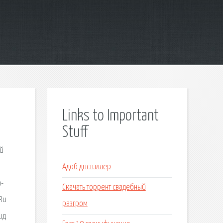
Links to Important
Stuff
ий
Адоб дистиллер
а-
Скачать торрент свадебный
Ru
разгром
ид