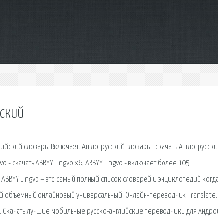
сский
лийский словарь. Включает. Англо-русский словарь - скачать Англо-русск
gvo - скачать ABBYY Lingvo x6, ABBYY Lingvo - включает более 105
ABBYY Lingvo – это самый полный список словарей и энциклопедий когд
ый объемный онлайновый универсальный. Онлайн-переводчик Translate.
в. Скачать лучшие мобильные русско-английские переводчики для Андро