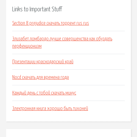
Links to Important Stuff
Section 8 prejudice скачать торрент rus rus
Элизабет ломбардо лучше совершенства как обуздать
перфекционизм
Презентации краснодарский край
Nocd скачать для времена года
Каждый день с тобой скачать минус
Электронная книга хорошо быть тихоней