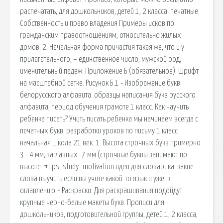
распечатать, для дошкольников, детей 1, 2 класса: печатные.
Собственность и право владения Примеры исков по
гражданским правоотношениям, относительно жилых
домов. 2. Начальная форма причастия такая же, что и у
прилагательного, – единственное число, мужской род,
именительный падеж. Приложение Б (обязательное). Шрифт
на масштабной сетке. Рисунок Б.1 - Изображение букв
белорусского алфавита. образцы написания букв русского
алфавита, период обучения грамоте 1 класс. Как научить
ребенка писать? Учить писать ребенка мы начинаем всегда с
печатных букв. разработки уроков по письму 1 класс
начальная школа 21 век. 1. Высота строчных букв примерно
3 - 4 мм, заглавных -7 мм (строчные буквы занимают по
высоте. #tips_study_motivation идеи для словарика: какие
слова выучить если вы учите какой-то язык и уже. к
оглавлению ^ Раскраски. Для раскрашивания подойдут
крупные черно-белые макеты букв. Прописи для
дошкольников, подготовительной группы, детей 1, 2 класса,