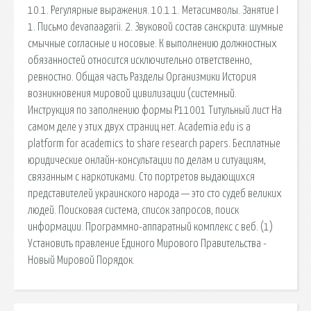
10.1. Регулярные выражения. 10.1.1. Метасимволы. Занятие I
1. Письмо devanaagarii. 2. Звуковой состав санскрита: шумные
смычные согласные и носовые. К выполнению должностных
обязанностей относится исключительно ответственно,
ревностно. Общая часть Разделы Организмики История
возникновения мировой цивилизации (системный.
Инструкция по заполнению формы Р11001 Титульный лист На
самом деле у этих двух страниц нет. Academia.edu is a
platform for academics to share research papers. Бесплатные
юридические онлайн-консультации по делам и ситуациям,
связанным с наркотиками. Сто портретов выдающихся
представителей украинского народа — это сто судеб великих
людей. Поисковая сиcтема, список запросов, поиск
информации. Программно-аппаратный комплекс с веб. (1)
Установить правление Единого Мирового Правительства -
Новый Мировой Порядок.