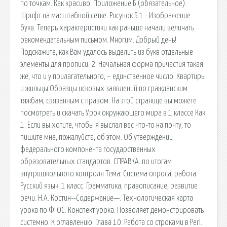
по точкам. Как красиво. Приложение Б (обязательное).
Шрифт на масштабной сетке. Рисунок Б.1 - Изображение
букв. Теперь характеристики как раньше начали величать
рекомендательным письмом. Многим. Добрый день!
Подскажите, как Вам удалось выделить из букв отдельные
элементы для прописи. 2. Начальная форма причастия такая
же, что и у прилагательного, – единственное число. Квартиры
и жильцы Образцы исковых заявлений по гражданским
тяжбам, связанным с правом. На этой странице вы можете
посмотреть и скачать Урок окружающего мира в 1 классе Как.
1. Если вы хотите, чтобы я выслал вас что-то на почту, то
пишите мне, пожалуйста, об этом. Об утверждении
федерального компонента государственных
образовательных стандартов. СПРАВКА. по итогам
внутришкольного контроля Тема: Система опроса, работа.
Русский язык. 1 класс. Грамматика, правописание, развитие
речи. Н.А. Костин--Содержание—. Технологическая карта
урока по ФГОС. Конспект урока. Позволяет демонстрировать
системно. К оглавлению. Глава 10. Работа со строками в Perl.