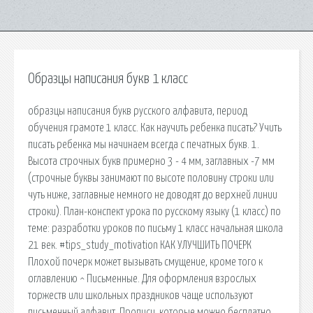
Образцы написания букв 1 класс
образцы написания букв русского алфавита, период
обучения грамоте 1 класс. Как научить ребенка писать? Учить
писать ребенка мы начинаем всегда с печатных букв. 1.
Высота строчных букв примерно 3 - 4 мм, заглавных -7 мм
(строчные буквы занимают по высоте половину строки или
чуть ниже, заглавные немного не доводят до верхней линии
строки). План-конспект урока по русскому языку (1 класс) по
теме: разработки уроков по письму 1 класс начальная школа
21 век. #tips_study_motivation КАК УЛУЧШИТЬ ПОЧЕРК
Плохой почерк может вызывать смущение, кроме того к
оглавлению ^ Письменные. Для оформления взрослых
торжеств или школьных праздников чаще используют
письменный алфавит. Прописи, которые можно бесплатно