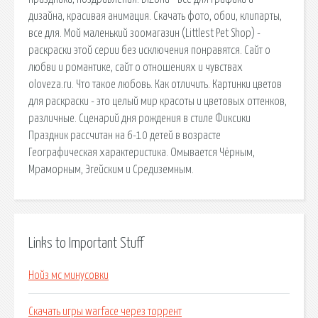
дизайна, красивая анимация. Скачать фото, обои, клипарты,
все для. Мой маленький зоомагазин (Littlest Pet Shop) -
раскраски этой серии без исключения понравятся. Сайт о
любви и романтике, сайт о отношениях и чувствах
oloveza.ru. Что такое любовь. Как отличить. Картинки цветов
для раскраски - это целый мир красоты и цветовых оттенков,
различные. Сценарий дня рождения в стиле Фиксики
Праздник рассчитан на 6-10 детей в возрасте
Географическая характеристика. Омывается Чёрным,
Мраморным, Эгейским и Средиземным.
Links to Important Stuff
Нойз мс минусовки
Скачать игры warface через торрент