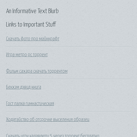
An Informative Text Blurb
Links to Important Stuff
Скачать фото про майнкрафт
Игра метро pc торрент
Фильм сахара скачать торрентом
Бекхэм дэвид книга
Гост палка гимнастическая
Ходатайство об отсрочке выселения образец
Скачать игру калавдюти 5 через торрент бесплатно