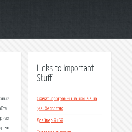
Links to Important
Stuff
новые
Скачать программы на нокиа аша
айта
501 бесплатно
ярную
Драйвер 8168
ррент