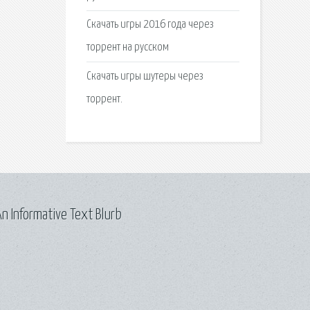
Скачать игры 2016 года через
торрент на русском
Скачать игры шутеры через
торрент.
n Informative Text Blurb