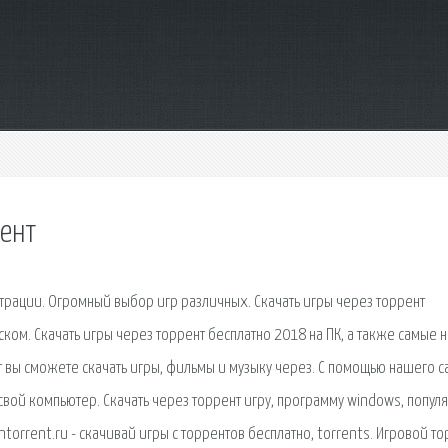
рент
истрации. Огромный выбор игр различных. Скачать игры через торрент
ском. Скачать игры через торрент бесплатно 2018 на ПК, а также самые 
ут вы сможете скачать игры, фильмы и музыку через. С помощью нашего с
свой компьютер. Скачать через торрент игру, программу windows, попул
torrent.ru - скачивай игры с торрентов бесплатно, torrents. Игровой то