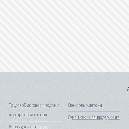
A
Трудовой договор продавца
Свекровь рингтоны
кассира образец с ип
Думай как миллиардер книга
Books google com как