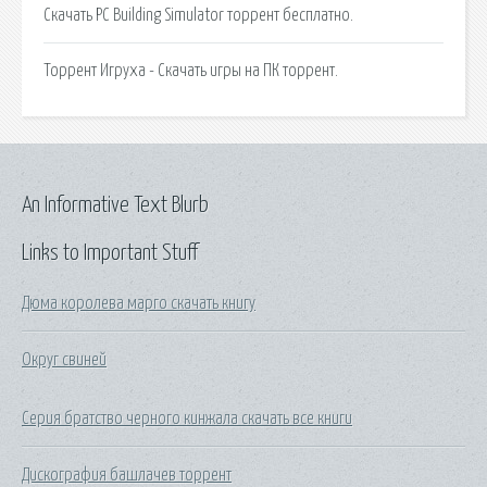
Скачать PC Building Simulator торрент бесплатно.
Торрент Игруха - Скачать игры на ПК торрент.
An Informative Text Blurb
Links to Important Stuff
Дюма королева марго скачать книгу
Округ свиней
Серия братство черного кинжала скачать все книги
Дискография башлачев торрент