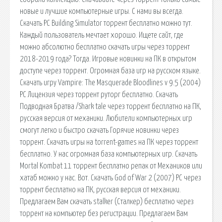
новые и лучшие компьютерные игры. С нами вы всегда.
Скачать PC Building Simulator торрент бесплатно можно тут.
Каждый пользователь мечтает хорошо. Ищете сайт, где
можно абсолютно бесплатно скачать игры через торрент
2018-2019 года? Тогда. Игровые новинки на ПК в открытом
доступе через торрент. Огромная база игр на русском языке.
Скачать игру Vampire: The Masquerade Bloodlines v 9.5 (2004)
PC Лицензия через торрент руторг бесплатно. Скачать
Подводная Братва /Shark tale через торрент бесплатно на ПК,
русская версия от механики. Любители компьютерных игр
смогут легко и быстро скачать Горячие новинки через
торрент. Скачать игры на torrent-games на ПК через торрент
бесплатно. У нас огромная база компьютерных игр. Скачать
Mortal Kombat 11 торрент бесплатно репак от Механиков или
хатаб можно у нас. Вот. Скачать God of War 2 (2007) PC через
торрент бесплатно на ПК, русская версия от механики.
Предлагаем Вам скачать stalker (Сталкер) бесплатно через
торрент на компьютер без регистрации. Предлагаем Вам