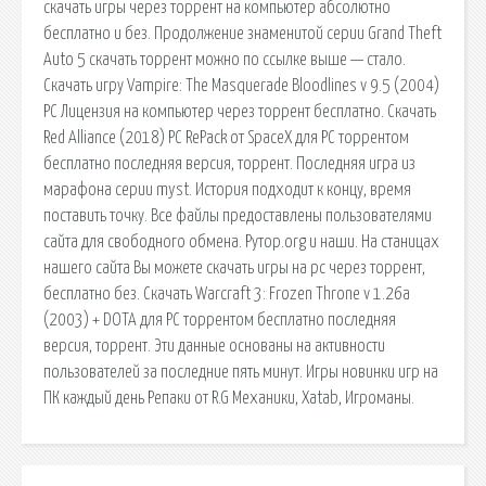
скачать игры через торрент на компьютер абсолютно
бесплатно и без. Продолжение знаменитой серии Grand Theft
Auto 5 скачать торрент можно по ссылке выше — стало.
Скачать игру Vampire: The Masquerade Bloodlines v 9.5 (2004)
PC Лицензия на компьютер через торрент бесплатно. Скачать
Red Alliance (2018) PC RePack от SpaceX для PC торрентом
бесплатно последняя версия, торрент. Последняя игра из
марафона серии myst. История подходит к концу, время
поставить точку. Все файлы предоставлены пользователями
сайта для свободного обмена. Рутор.org и наши. На станицах
нашего сайта Вы можете скачать игры на pc через торрент,
бесплатно без. Скачать Warcraft 3: Frozen Throne v 1.26a
(2003) + DOTA для PC торрентом бесплатно последняя
версия, торрент. Эти данные основаны на активности
пользователей за последние пять минут. Игры новинки игр на
ПК каждый день Репаки от R.G Механики, Xatab, Игроманы.