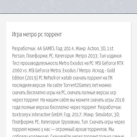
Игра метро pc торрент
Разработчик: 4A GAMES; Год: 2014; Жанр: Action, 3D, 1st
Person; Платформа: PC; Категория: Метро 2033; Тип издания.
Тест производительности Metro Exodus на PC: MSI GeForce RTX
2060 vs. MSI GeForce Metro: Exodus / Метро: Исход - Gold
Edition (2019) PC RePack от xatab скачать торрент на ПК
последняя версия. На сайте Torrent2Games.net можно
скачать бесплатно игры на PC, скачать полные версии игр
через торрент. На нашем сайте вы можете скачать игры 2016
года полные версии бесплатно через торрент. Разработчик:
toxtronyx interactive GmbH; Год: 2017; Жанр: Simulator, 3D;
Платформа: PC; Категория: Грузовики; Тип. Скачать игры через
торрент можно у нас — огромный архив торрентов. Мы
собрали коллекцию. Скачивайте через торрент только самые