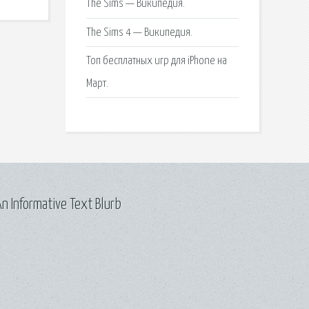
The Sims — Википедия.
The Sims 4 — Википедия.
Топ бесплатных игр для iPhone на
Март.
n Informative Text Blurb