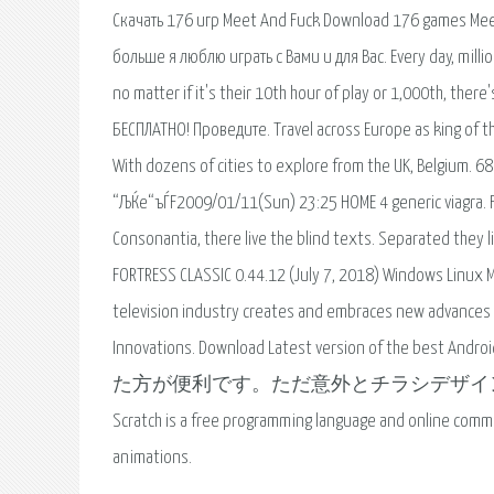
Скачать 176 игр Meet And Fuck Download 176 games Meet
больше я люблю играть с Вами и для Вас. Every day, milli
no matter if it's their 10th hour of play or 1,000th, t
БЕСПЛАТНО! Проведите. Travel across Europe as king of th
With dozens of cities to explore from the UK, Belgium. 
“ЉЌe“ъЃF2009/01/11(Sun) 23:25 HOME 4 generic viagra. Fa
Consonantia, there live the blind texts. Separated they
FORTRESS CLASSIC 0.44.12 (July 7, 2018) Windows Linux Ma
television industry creates and embraces new advances
Innovations. Download Latest version of the be
た方が便利です。ただ意外とチラシデザイ
Scratch is a free programming language and online comm
animations.