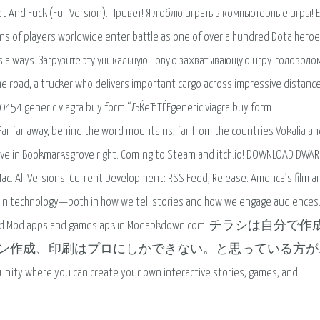
 And Fuck (Full Version). Привет! Я люблю играть в компьютерные игры! 
ons of players worldwide enter battle as one of over a hundred Dota hero
here's always. Загрузите эту уникальную новую захватывающую игру-головоло
e road, a trucker who delivers important cargo across impressive distance
680454 generic viagra buy form “ЉЌeЋТЃFgeneric viagra buy form
r far away, behind the word mountains, far from the countries Vokalia an
 live in Bookmarksgrove right. Coming to Steam and itch.io! DOWNLOAD DWAR
c. All Versions. Current Development: RSS Feed, Release. America’s film a
 in technology—both in how we tell stories and how we engage audiences
st Android Mod apps and games apk in Modapkdown.com. チラシは自分
ン作成、印刷はプロにしかできない。と思っている方が
unity where you can create your own interactive stories, games, and