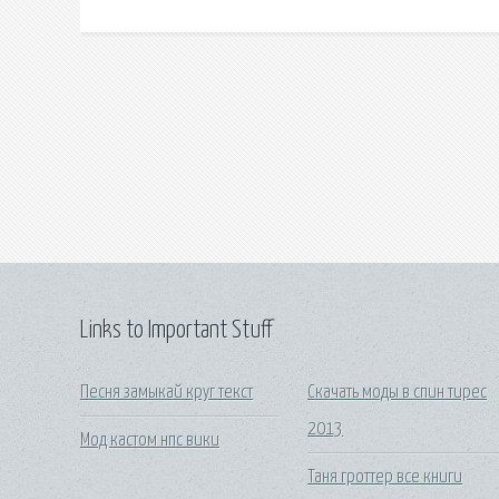
Links to Important Stuff
Песня замыкай круг текст
Скачать моды в спин тирес
2013
Мод кастом нпс вики
Таня гроттер все книги