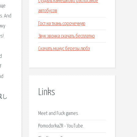
Суздаль камешково расписание
Еще
автобусов
es. And
Гост на ткань сорочечную
мку
Звук звонка скачать бесплатно
s!
Скачать минус березы любэ
d
F
nd
.
Links
で作成し
.
Meet and Fuck games.
PomodorkaZR - YouTube.