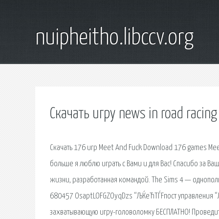
nuipheitho.libccv.org
Скачать игру news in road racing
Скачать 176 игр Meet And Fuck Download 176 games Meet
больше я люблю играть с Вами и для Вас! Спасибо за В
жизни, разработанная командой. The Sims 4 — однопол
680457 OsaptLOFGZOyqDzs “ЉЌeЋТЃFпост управления “ЉЌ
захватывающую игру-головоломку БЕСПЛАТНО! Проведите