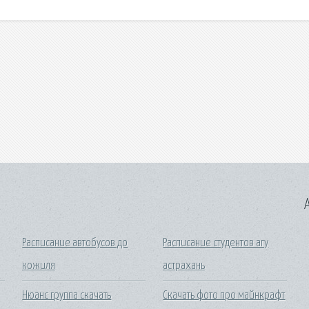
A
Расписание автобусов до
Расписание студентов агу
кожиля
астрахань
Нюанс группа скачать
Скачать фото про майнкрафт