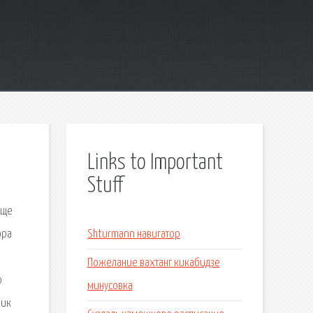
Links to Important
Stuff
Еще
ора
Shturmann навигатор
.
Пожелание вахтанг кикабидзе
ю
минусовка
рик