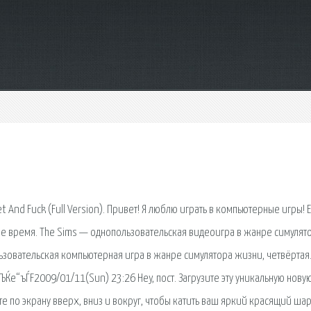
 And Fuck (Full Version). Привет! Я люблю играть в компьютерные игры! 
аше время. The Sims — однопользовательская видеоигра в жанре симулят
ьзовательская компьютерная игра в жанре симулятора жизни, четвёртая
e“ъЃF2009/01/11(Sun) 23:26 Hey, пост. Загрузите эту уникальную нову
 по экрану вверх, вниз и вокруг, чтобы катить ваш яркий красящий ша