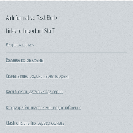
An Informative Text Blurb
Links to Important Stuff
People windows
Вязание котов схемы
Скачать кино родина через торрент
Касл 6 сезон дата выхода серий
Кто разрабатывает схемы водоснабжения
Clash of clans fnx сервер скачать