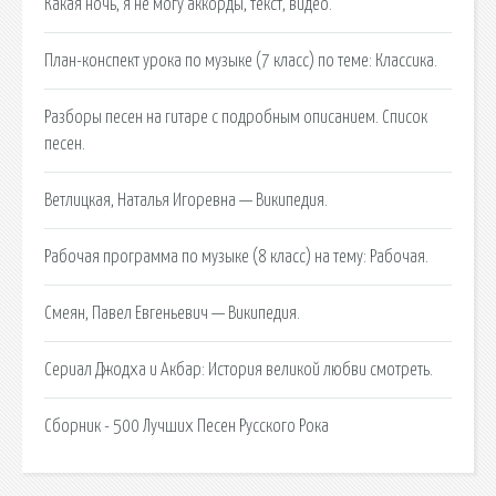
Какая ночь, я не могу аккорды, текст, видео.
План-конспект урока по музыке (7 класс) по теме: Классика.
Разборы песен на гитаре с подробным описанием. Список
песен.
Ветлицкая, Наталья Игоревна — Википедия.
Рабочая программа по музыке (8 класс) на тему: Рабочая.
Смеян, Павел Евгеньевич — Википедия.
Сериал Джодха и Акбар: История великой любви смотреть.
Сборник - 500 Лучших Песен Русского Рока