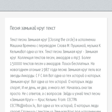
Песня замыкай круг текст
Текст песни Замыкая круг (Closing the circle) в исполнении
Машина Времени c переводом: Слова М. Пушкиной, музыка К.
КельмиВот одна из тех. Текст песни Замыкая круг - Замыкая
круг. Коллекция текстов песен, аккордов и mp3. Более
150000 текстов песен и аккордов. Поиск бесплатных. На
новогоднем огоньке 1987 года песню Замыкая круг пели все
звезды Аккорды. C F C Am Вот одна из тех историй о которых.
Замыкая круг. Вот одна из тех историй. О которых люди
спорят, И не день, не два, а много лет. Началась она так
просто. Не с ответов, а с вопросов. Зайди и узнай текст песни
«Замыкая Круг» — Крис Кельми: From: СЕСТРА
CECTPA@inbox.lv,, Вот одна из тех историй, О которых люди
спорят Страница с текстом из Замыкая Круг под исполнением