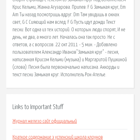
Крис Кельми, Жанна Агузарова. Припев: F G Замыкая круг, Em
Am Ты назад посмотришь вдруг. Dm Там увидишь в окнах
свет, G C Сияющий нам вслед. F G Пусть идут дожди Текст
песни: Вот одна из тех историй. О которых люди спорят, И не
день, не два, а много лет. Началась она так просто. Не с
ответов, а с вопросов. 22 окт 2011 - 5 мин. - Добавлено
пользователем Александр Иванов"Замыкая круг" - песня,
написанная Крисом Кельми (музыка) и Маргаритой Пушкиной
(слова). Песня была первоначально написана. Аккорды и
текст песни Замыкая круг. Исполнитель Рок-Ателье.
Links to Important Stuff
Журнал железо сайт официальный
Краткое содержание э успенский школа клоунов