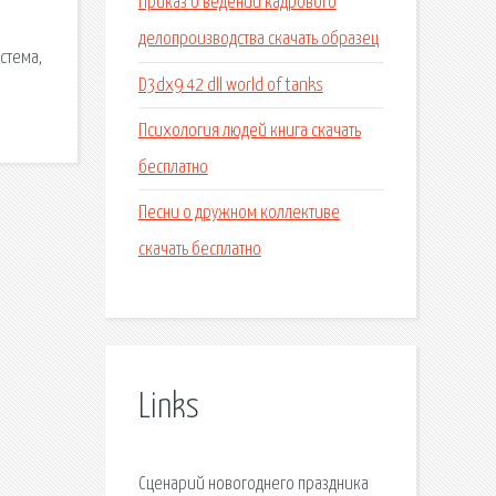
Приказ о ведении кадрового
делопроизводства скачать образец
cтема,
D3dx9 42 dll world of tanks
Психология людей книга скачать
бесплатно
Песни о дружном коллективе
скачать бесплатно
Links
Сценарий новогоднего праздника