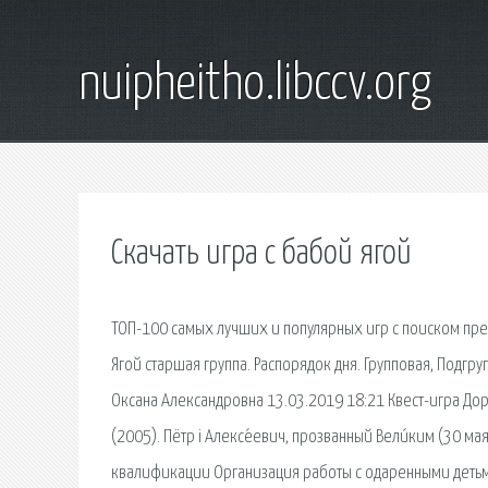
nuipheitho.libccv.org
Скачать игра с бабой ягой
ТОП-100 самых лучших и популярных игр с поиском пре
Ягой старшая группа. Распорядок дня. Групповая, Подгр
Оксана Александровна 13.03.2019 18:21 Квест-игра Дор
(2005). Пётр i Алексе́евич, прозванный Вели́ким (30 м
квалификации Организация работы с одаренными детьми