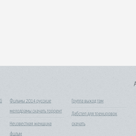
A
ий
Фильмы 2014 русские
Группа выход там
мелодрамы скачать торрент
Дабстеп для тренировок
Неизвестная женщина
скачать
фильм