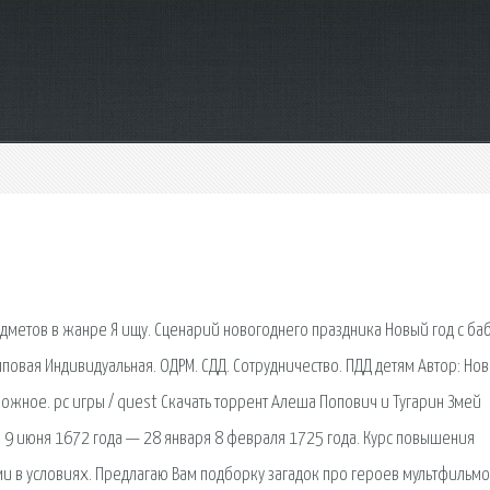
дметов в жанре Я ищу. Сценарий новогоднего праздника Новый год с баб
упповая Индивидуальная. ОДРМ. СДД. Сотрудничество. ПДД детям Автор: Но
ожное. pc игры / quest Скачать торрент Алеша Попович и Тугарин Змей
ая 9 июня 1672 года — 28 января 8 февраля 1725 года. Курс повышения
 в условиях. Предлагаю Вам подборку загадок про героев мультфильмо