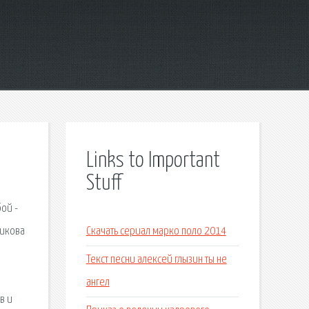
Links to Important
Stuff
ой -
викова
Скачать сериал марко поло 2014
Текст песни алексей глызин ты не
ангел
в и