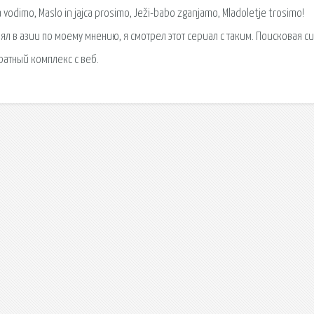
vodimo, Maslo in jajca prosimo, Ježi-babo zganjamo, Mladoletje trosimo!
 в азии по моему мнению, я смотрел этот сериал с таким. Поисковая си
атный комплекс с веб.