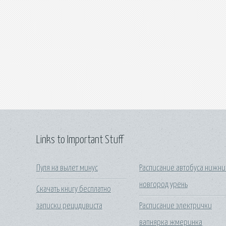
Links to Important Stuff
Пуля на вылет минус
Расписание автобуса нижн
новгород урень
Скачать книгу бесплатно
записки рецидивиста
Расписание электрички
вапнярка жмеринка