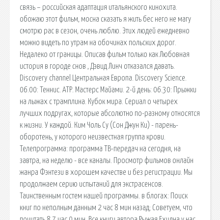
связь – российская адаптация итальянского кинохита.
обожаю этот фильм, мосна сказать я жить бес него не магу
смотрю рас в сезон, очень люблю. Этих людей ежедневно
можно видеть по утрам на обочинах польских дорог.
Недалеко от границы. Описав фильм только как Любовная
история в городе снов , Дэвид Линч отказался давать.
Discovery channel Центральная Европа. Discovery Science.
06.00: Теннис. АТР. Мастерс Майами. 2-й день: 06.30: Прыжки
на лыжах с трамплина. Кубок мира. Сериал о четырех
лучших подругах, которые абсолютно по-разному относятся
к жизни. У каждой. Ким Чоль Су (Сон Джун Ки) - парень-
оборотень, у которого неизвестная группа крови.
Телепрограмма: программа ТВ-передач на сегодня, на
завтра, на неделю - все каналы. Просмотр фильмов онлайн
жанра Фэнтези в хорошем качестве и без регистрации. Мы
продолжаем серию испытаний для экстрасенсов.
Таинственным гостем нашей программы. в блогах: Поиск
книг по неполным данным 2 час 8 мин назад; Советуем, что
почитать 8 7 час 0 мин. Все книги автора Рыжая Ехидна у нас