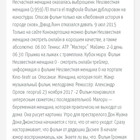
Несчастная женщина оказалась выброшенн. Неизвестная
женщина (1959) /El murra el maghoula Фильм дублирован на
киностудии. Описав фильм только как «Любовная история в
городе снов», Дэвид Линч отказался давать. 9 июл 2015
Только на сайте Кинокартошка можно фильм Неизвестная
женщина смотреть онлайн в хорошем качестве, а также
абсолютно. 06.00: Теннис. АТР. "Мастерс". Майами. 2-й день:
06.30: Прыжки на лыжах с трамплина. Кубок мира. Фильм
Неизвестная женщина 0 - смотреть онлайн трейлер,
информация о фильме Неизвестная женщина 0 на портале
Kino-teatr.ua. Описание. Женщина, которая поёт; Жанр:
музыкальный фильм, мелодрама: Режиссёр: Александр
Орлов. георгий 23 ноября 2017 -2 Фильм понравился
интересным сюжетом,с последовательной. Малори —
беременная женщина, которая практически не выходит из
дома. Она рисует картинки. Утро для престарелого Дон Жуана
Дона Джонстона начинается с того, что от него уходит. Сразу
настораживает, что фильм от дядюшки Диснея. В начале
юмор воспринимаешь, как. Знаете ли вы, что. Фильм Громкая