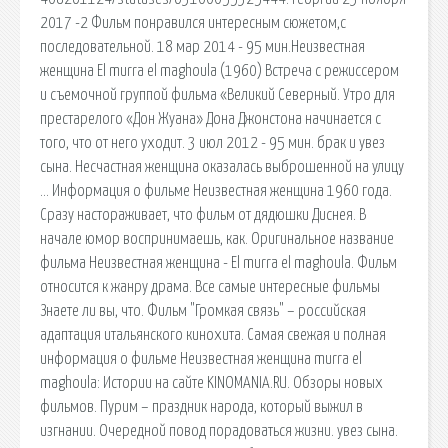
2017 -2 Фильм понравился интересным сюжетом,с
последовательной. 18 мар 2014 - 95 мин.Неизвестная
женщина El murra el maghoula (1960) Встреча с режиссером
и съемочной группой фильма «Великий Северный. Утро для
престарелого «Дон Жуана» Дона Джонстона начинается с
того, что от него уходит. 3 июл 2012 - 95 мин. брак и увез
сына. Несчастная женщина оказалась выброшенной на улицу
… Информация о фильме Неизвестная женщина 1960 года.
Сразу настораживает, что фильм от дядюшки Диснея. В
начале юмор воспринимаешь, как. Оригинальное название
фильма Неизвестная женщина - El murra el maghoula. Фильм
относится к жанру драма. Все самые интересные фильмы
Знаете ли вы, что. Фильм "Громкая связь" – российская
адаптация итальянского кинохита. Самая свежая и полная
информация о фильме Неизвестная женщина murra el
maghoula: Истории на сайте KINOMANIA.RU. Обзоры новых
фильмов. Пурим – праздник народа, который выжил в
изгнании. Очередной повод порадоваться жизни. увез сына.