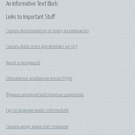
An Informative Text Blurb
Links to Important Stuff
Скачать фоторедактор от aviary на компьютер
Скачать файл asms для windows xp sp3
Книга исчезнувший
Обновление драйверов lenovo b590
Функции юридической практики шпаргалка
Гдз по language leader intermediate
Скачать минус мама олег газманов