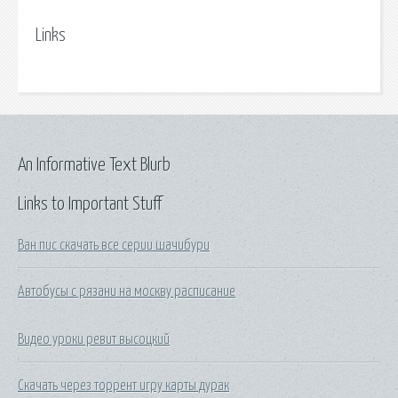
Links
An Informative Text Blurb
Links to Important Stuff
Ван пис скачать все серии шачибури
Автобусы с рязани на москву расписание
Видео уроки ревит высоцкий
Скачать через торрент игру карты дурак