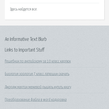
Здесь найдется все.
An Informative Text Blurb
Links to Important Stuff
Решебник по английскому за 10 класс карпюк
Биология зоология 7 класс латюшин скачать
Джордж мартин межевой рыцарь купить книгу
Преобразование файла в word кодировка