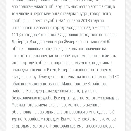
археологам удалось обнаружить множество артефактов, в
том числе и череп мамонта с кладом внутри, говорится в
сообщении пресс-службы. На 1 января 2018 года по
численности населения город находился на 96 месте из
1113 городов Российской Федерации. Городское поселение
Люберцы. В ходе реализации Федерального закона «Об
общих принципах организации. Большое значение на
экологию оказывает загрязнение водоемов. Стоит отметить,
что в городе и области широко используются подземные
воды для питьевого В сети Интернет активно разгорается
скандал вокруг будущего строительства нового полигона ТБО
вблизи сельского поселения Машоновское Зарайского
района. На видео размещенном в сети, группа не
безразличных к судьбе. Все туры. Туры по Золотому кольцу из
Москвы - это замечательная возможность сменить
обстановку на выходные или отправиться в многодневный
тур по Российским городам. Вы можете поехать знакомиться
с городами Золотого. Поисковая сиcтема, список запросов,