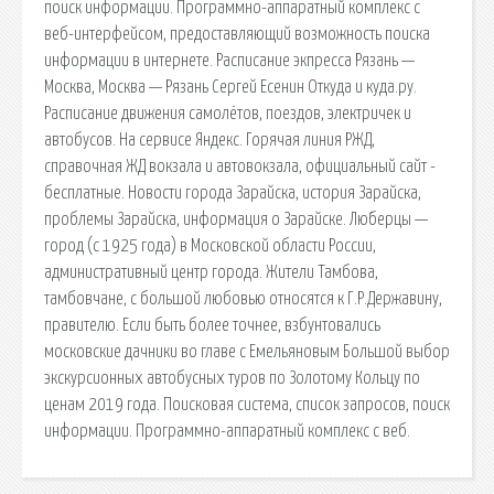
поиск информации. Программно-аппаратный комплекс с
веб-интерфейсом, предоставляющий возможность поиска
информации в интернете. Расписание экпресса Рязань —
Москва, Москва — Рязань Сергей Есенин Откуда и куда.ру.
Расписание движения самолётов, поездов, электричек и
автобусов. На сервисе Яндекс. Горячая линия РЖД,
справочная ЖД вокзала и автовокзала, официальный сайт -
бесплатные. Новости города Зарайска, история Зарайска,
проблемы Зарайска, информация о Зарайске. Лю́берцы —
город (с 1925 года) в Московской области России,
административный центр города. Жители Тамбова,
тамбовчане, с большой любовью относятся к Г.Р.Державину,
правителю. Если быть более точнее, взбунтовались
московские дачники во главе с Емельяновым Большой выбор
экскурсионных автобусных туров по Золотому Кольцу по
ценам 2019 года. Поисковая сиcтема, список запросов, поиск
информации. Программно-аппаратный комплекс с веб.