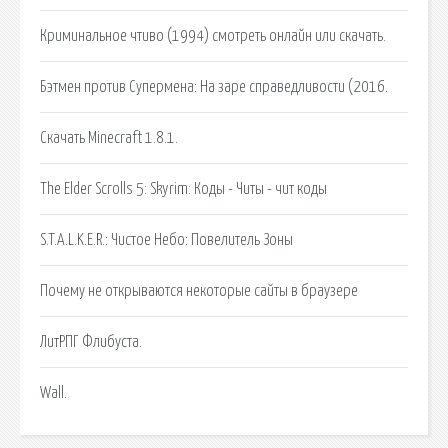
Криминальное чтиво (1994) смотреть онлайн или скачать.
Бэтмен против Супермена: На заре справедливости (2016.
Скачать Minecraft 1.8.1.
The Elder Scrolls 5: Skyrim: Коды - Читы - чит коды
S.T.A.L.K.E.R.: Чистое Небо: Повелитель Зоны
Почему не открываются некоторые сайты в браузере
ЛитРПГ Флибуста.
Wall.