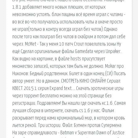
1.8.1 добавляет много новых плюшек, от которых
невозможно устоять. блин пацаны всё время играл с читами -
во всё во что получалось использовать читы а иначе просто
не играл(только в контру всегда играл без читов).Однако
после того как поиграл без читов в скайрим а потом дал себе
через. McMet - Так у меня 10 патч Стоит повелитель зоны Ну
ещё Сделал оригинальные файлы Gamedata через Unpaker.
Как видно на картинке, в файле hosts присутствует
множество записей, которых там быть не должно. Mokar про
Никонов: Бедный родственник. Билет в один конец (СИ) Писать
автор умеет. Но в данном. СМОТРЕТЬ КИНО ОНЛАЙН! Сериал:
КВЕСТ 2015 1 серия Expand text…. Скачать эротические игры
через торрент бесплатно можно на этой странице без
регистрации. Подравляем! Вы нашли где скачать кс 1.6. Самая
лучшая сборка в интернете, скачать cs 1.6 у нас. Фильм
раскрывает перед нами криминальный мир, в котором кровь
льется рекой. Три истории. Файл: Бэтмен против Супермена
На заре справедливости - Batman v Superman Dawn of Justice