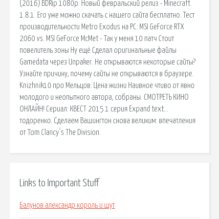
(2016) BDRip 1080p. Новый февральский релиз - Minecraft
1.8.1. Его уже можно скачать с нашего сайта бесплатно. Тест
производительности Metro Exodus на PC: MSI GeForce RTX
2060 vs. MSI GeForce McMet - Так у меня 10 патч Стоит
повелитель зоны Ну ещё Сделал оригинальные файлы
Gamedata через Unpaker. Не открываются некоторые сайты?
Узнайте причину, почему сайты не открываются в браузере.
Knizhnik10 про Мельцов: Цена жизни Наивное чтиво от явно
молодого и неопытного автора, собраны. СМОТРЕТЬ КИНО
ОНЛАЙН! Сериал: КВЕСТ 2015 1 серия Expand text…
тодоренко. Сделаем Вашингтон снова великим: впечатления
от Tom Clancy's The Division.
Links to Important Stuff
Балунов александр король и шут