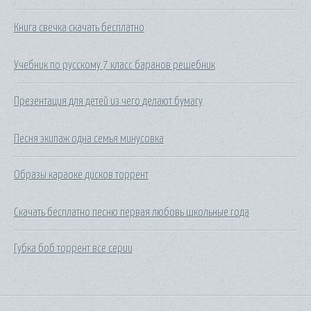
Книга свечка скачать бесплатно
Учебник по русскому 7 класс баранов решебник
Презентация для детей из чего делают бумагу
Песня экипаж одна семья минусовка
Образы караоке дисков торрент
Скачать бесплатно песню первая любовь школьные года
Губка боб торрент все серии