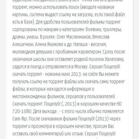
торрент, можно использовать поиск (вводите название
картины, система выдаст ссылку на загрузку, если такой файл
есть в базе). Для удобства пользователей фильмы торрент
сортированы по жанрам и категориям: боевики, триллеры,
драмы, ужасы. В ролях: Олег Масленников, Вячеслав
Алешечкин, Алена Якимова и др. Наташа - веселая,
миловидная девушка с пробивным характером. Сразу после
окончания школы она оставляет родной поселок Халатовку,
садится в поезд и отправляется в Москву. Cериал Поцелуй!
скачать торрент - новинка кино 2013. на сайте Вы можете
получить ссылку на торрент файлы или скачать сами торрент
файлы, в которых находится информация о
местонахождении фильмов, сериалов у пользователей.
Скачать торрент: Поцелуй! (, 2013) в хорошем качестве HD
720-1080. Дата выхода : - с этого числа обычно появляется
Cam-Rip. После скачивания фильма Поцелуй! (2013) через
торрент и просмотра в хорошем качестве, просим Вас
оставить свой комментарий или отзыв. Сериал Поцелуй!