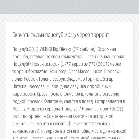
Скачать фильм поцелуй 2013 через торрент
Поцелуй.2013.WEB-DLRip.Files-х (77 файлов). Огромная
просьба, оставляйте свои комментарии, если скачали сериал
Поцелуй! / Новая история (1-77 серии из 77) (2013) через
торрент бесплатно. Режиссер: Олег Масленников. В ролях:
Лилия Ребрик, Галина Безрук, Владимир Горянский и др.
Наташа - веселая, миловидная девушка с пробивным
характером. Сразу после окончания школы она оставляет
родной поселок Халатовку, садится в поезд и отправляется в
Москву. Кадры из сериала. Поцелуй! / Новая история (2013)
скачать торрент. + Современная сказочная история об
лимите, не знаю что и сказать, фильм простоватый и не
замысловатый, наверное в этом его тайна, чисто для женской
аудитории повздыхать и улыбнуться. Чтобы скачать фильмы