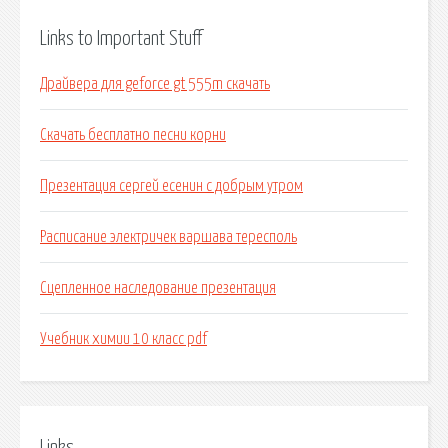
Links to Important Stuff
Драйвера для geforce gt 555m скачать
Скачать бесплатно песни корни
Презентация сергей есенин с добрым утром
Расписание электричек варшава тересполь
Сцепленное наследование презентация
Учебник химии 10 класс pdf