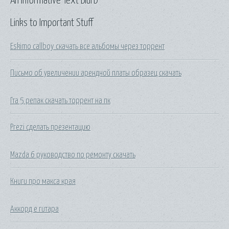
An Informative Text Blurb
Links to Important Stuff
Eskimo callboy скачать все альбомы через торрент
Письмо об увеличении арендной платы образец скачать
Гта 5 репак скачать торрент на пк
Prezi сделать презентацию
Mazda 6 руководство по ремонту скачать
Книги про макса края
Аккорд e гитара