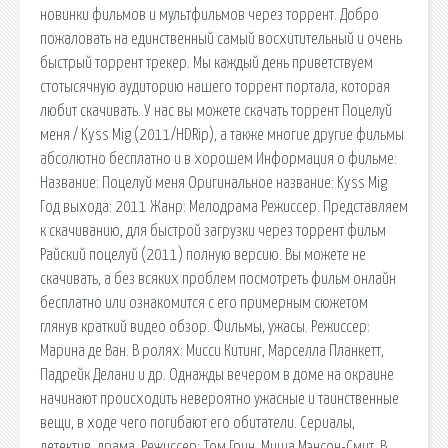
новинки фильмов и мультфильмов через торрент. Добро
пожаловать на единственный самый восхитительный и очень
быстрый торрент трекер. Мы каждый день приветствуем
стотысячную аудиторию нашего торрент портала, которая
любит скачивать. У нас вы можете скачать торрент Поцелуй
меня / Kyss Mig (2011/HDRip), а также многие другие фильмы
абсолютно бесплатно и в хорошем Информация о фильме:
Название: Поцелуй меня Оригинальное название: Kyss Mig
Год выхода: 2011 Жанр: Мелодрама Режиссер. Представляем
к скачиванию, для быстрой загрузки через торрент фильм
Райский поцелуй (2011) полную версию. Вы можете не
скачивать, а без всяких проблем посмотреть фильм онлайн
бесплатно или ознакомится с его примерным сюжетом
глянув краткий видео обзор. Фильмы, ужасы. Режиссер:
Марина де Ван. В ролях: Мисси Китинг, Марселла Планкетт,
Падрейк Делани и др. Однажды вечером в доме на окраине
начинают происходить невероятно ужасные и таинственные
вещи, в ходе чего погибают его обитатели. Сериалы,
детектив, драма. Режиссер: Том Грин, Миша Мэнсон-Смит. В