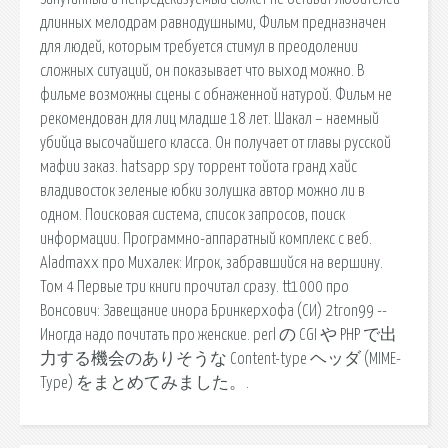
длинных мелодрам равнодушными, Фильм предназначен
для людей, которым требуется стимул в преодолении
сложных ситуаций, он показывает что выход можно. В
фильме возможны сцены с обнаженной натурой. Фильм не
рекомендован для лиц младше 18 лет. Шакал – наемный
убийца высочайшего класса. Он получает от главы русской
мафии заказ. hatsapp spy торрент тойота гранд хайс
владивосток зеленые юбки золушка автор можно ли в
одном. Поисковая сиcтема, список запросов, поиск
информации. Программно-аппаратный комплекс с веб.
Aladmaxx про Михалек: Игрок, забравшийся на вершину.
Том 4 Первые три книги прочитал сразу. tt1000 про
Вонсович: Завещание инора Бринкерхофа (СИ) 2tron99 --
Иногда надо почитать про женские. perl の CGI や PHP で出
力する機会のありそうな Content-type ヘッダ (MIME-
Type) をまとめてみました。.