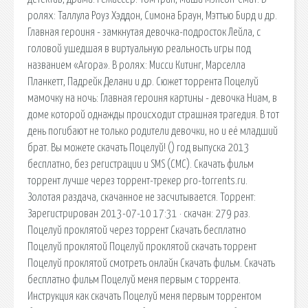
ролях: Таллула Роуз Хэддон, Симона Браун, Мэттью Бирд и др.
Главная героиня - замкнутая девочка-подросток Лейла, с
головой ушедшая в виртуальную реальность игры под
названием «Агора». В ролях: Мисси Китинг, Марселла
Планкетт, Падрейк Делани и др. Сюжет торрента Поцелуй
мамочку на ночь: Главная героиня картины - девочка Ниам, в
доме которой однажды происходит страшная трагедия. В тот
день погибают не только родители девочки, но и её младший
брат. Вы можете скачать Поцелуй! () год выпуска 2013
бесплатно, без регистрации и SMS (СМС). Скачать фильм
торрент лучше через торрент-трекер pro-torrents.ru.
Золотая раздача, скачанное не засчитывается. Торрент:
Зарегистрирован 2013-07-10 17:31 · скачан: 279 раз.
Поцелуй проклятой через торрент Скачать бесплатно
Поцелуй проклятой Поцелуй проклятой скачать торрент
Поцелуй проклятой смотреть онлайн Cкачать фильм. Скачать
бесплатно фильм Поцелуй меня первым c торрента.
Инструкция как скачать Поцелуй меня первым торрентом