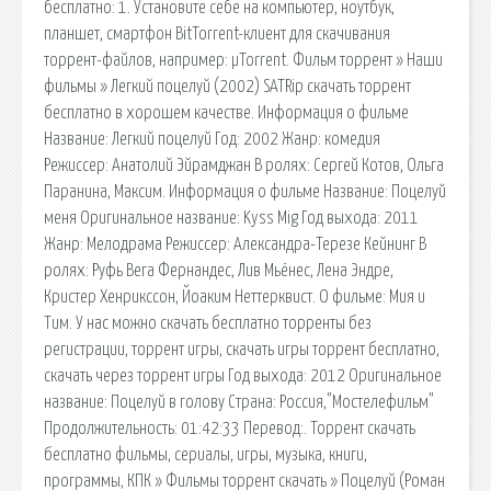
бесплатно: 1. Установите себе на компьютер, ноутбук,
планшет, смартфон BitTorrent-клиент для скачивания
торрент-файлов, например: µTorrent. Фильм торрент » Наши
фильмы » Легкий поцелуй (2002) SATRip скачать торрент
бесплатно в хорошем качестве. Информация о фильме
Название: Легкий поцелуй Год: 2002 Жанр: комедия
Режиссер: Анатолий Эйрамджан В ролях: Сергей Котов, Ольга
Паранина, Максим. Информация о фильме Название: Поцелуй
меня Оригинальное название: Kyss Mig Год выхода: 2011
Жанр: Мелодрама Режиссер: Александра-Терезе Кейнинг В
ролях: Руфь Вега Фернандес, Лив Мьёнес, Лена Эндре,
Кристер Хенрикссон, Йоаким Неттерквист. О фильме: Мия и
Тим. У нас можно скачать бесплатно торренты без
регистрации, торрент игры, скачать игры торрент бесплатно,
скачать через торрент игры Год выхода: 2012 Оригинальное
название: Поцелуй в голову Страна: Россия,"Мостелефильм"
Продолжительность: 01:42:33 Перевод:. Торрент скачать
бесплатно фильмы, сериалы, игры, музыка, книги,
программы, КПК » Фильмы торрент скачать » Поцелуй (Роман