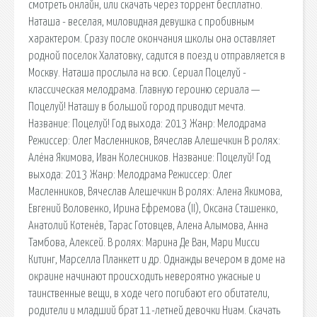
смотреть онлайн, или скачать через торрент бесплатно.
Наташа - веселая, миловидная девушка с пробивным
характером. Сразу после окончания школы она оставляет
родной поселок Халатовку, садится в поезд и отправляется в
Москву. Наташа прослыла на всю. Сериал Поцелуй -
классическая мелодрама. Главную героиню сериала —
Поцелуй! Наташу в большой город приводит мечта.
Название: Поцелуй! Год выхода: 2013 Жанр: Мелодрама
Режиссер: Олег Масленников, Вячеслав Алешечкин В ролях:
Алёна Якимова, Иван Колесников. Название: Поцелуй! Год
выхода: 2013 Жанр: Мелодрама Режиссер: Олег
Масленников, Вячеслав Алешечкин В ролях: Алена Якимова,
Евгений Воловенко, Ирина Ефремова (II), Оксана Сташенко,
Анатолий Котенёв, Тарас Готовцев, Алена Алымова, Анна
Тамбова, Алексей. В ролях: Марина Де Ван, Мари Мисси
Китинг, Марселла Планкетт и др. Однажды вечером в доме на
окраине начинают происходить невероятно ужасные и
таинственные вещи, в ходе чего погибают его обитатели,
родители и младший брат 11-летней девочки Ниам. Скачать