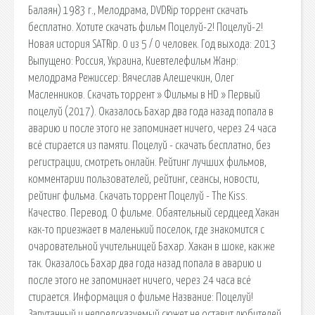
Балаян) 1983 г., Мелодрама, DVDRip торрент скачать
бесплатно. Хотите скачать фильм Поцелуй-2! Поцелуй-2!
Новая история SATRip. 0 из 5 / 0 человек. Год выхода: 2013
Выпущено: Россия, Украина, Киевтелефильм Жанр:
мелодрама Режиссер: Вячеслав Алешечкин, Олег
Масленников. Скачать торрент » Фильмы в HD » Первый
поцелуй (2017). Оказалось Бахар два года назад попала в
аварию и после этого не запоминает ничего, через 24 часа
всё стирается из памяти. Поцелуй - скачать бесплатно, без
регистрации, смотреть онлайн. Рейтинг лучших фильмов,
комментарии пользователей, рейтинг, сеансы, новости,
рейтинг фильма. Скачать торрент Поцелуй - The Kiss.
Качество. Перевод. О фильме. Обаятельный сердцеед Хакан
как-то приезжает в маленький поселок, где знакомится с
очаровательной учительницей Бахар. Хакан в шоке, как же
так. Оказалось Бахар два года назад попала в аварию и
после этого не запоминает ничего, через 24 часа всё
стирается. Информация о фильме Название: Поцелуй!
Запутанный и непредсказуемый сюжет не оставит любителей