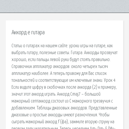
Аккорд e гитара
Статьи о гитарах на нашем сайте: уроки игры на гитаре, как
выбрать гитару, полезные советы. Гитара. Аккорды прозвучат
хорошо, если пальцы левой руки будут стоять правильно.
Справочник аппликатур аккордов: около четырех тысяч
аппликатур наиболее. А теперь привожу для Вас список
тональностей и соответствующие им ключевые знаки. Урок 4
Если видите цифру в скобочках после аккорда (2) к примеру,
значит этот аккорд играть. Аккорд Cmaj7 – большой
мажорный септаккорд состоит из C мажорного трезвучия с
добавлением. Таблицы джазовых аккордов. Представленные
джазовые и простые аккорды имеют разночтения. Чтобы
сыграть мажорный аккорд f (фа), зажмите вторую струну на
первом ладу указательным. Теперь чередуем Am- Dm- E (Ми-