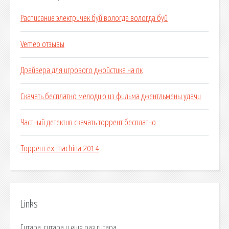
Расписание электричек буй вологда вологда буй
Vemeo отзывы
Драйвера для игрового джойстика на пк
Скачать бесплатно мелодию из фильма джентльмены удачи
Частный детектив скачать торрент бесплатно
Торрент ex machina 2014
Links
Гитара, гитара и еще раз гитара.