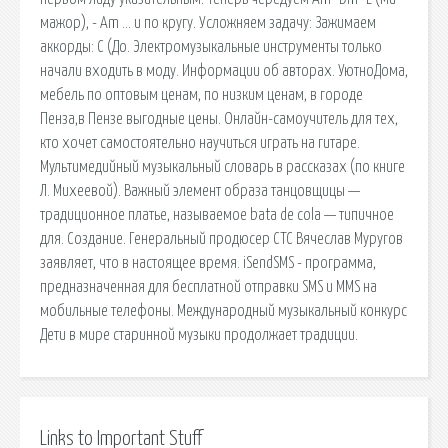
мажор), - Am … и по кругу. Усложняем задачу: Зажимаем
аккорды: С (До. Электромузыкальные инструменты только
начали входить в моду. Информации об авторах. УютноДома,
мебель по оптовым ценам, по низким ценам, в городе
Пенза,в Пензе выгодные цены. Онлайн-самоучитель для тех,
кто хочет самостоятельно научиться играть на гитаре.
Мультимедийный музыкальный словарь в рассказах (по книге
Л. Михеевой). Важный элемент образа танцовщицы —
традиционное платье, называемое bata de cola — типичное
для. Создание. Генеральный продюсер СТС Вячеслав Муругов
заявляет, что в настоящее время. iSendSMS - программа,
предназначенная для бесплатной отправки SMS и MMS на
мобильные телефоны. Международный музыкальный конкурс
Дети в мире старинной музыки продолжает традиции.
Links to Important Stuff