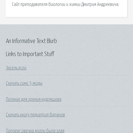
Сайт преподавателя биологии и химии Дмитрия Андреевича.
An Informative Text Blurb
Links to Important Stuff
Эксель если
Скачать симс 3 моды
Питание для зрения кудряшова
Скачать книгу педиатрия баранов
Торрент овечка долли была злая