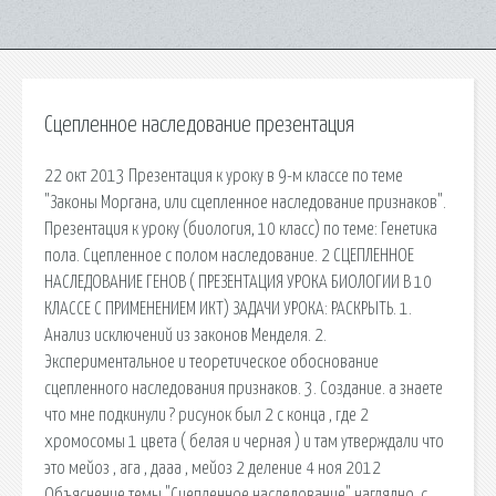
Сцепленное наследование презентация
22 окт 2013 Презентация к уроку в 9-м классе по теме
"Законы Моргана, или сцепленное наследование признаков".
Презентация к уроку (биология, 10 класс) по теме: Генетика
пола. Сцепленное с полом наследование. 2 СЦЕПЛЕННОЕ
НАСЛЕДОВАНИЕ ГЕНОВ ( ПРЕЗЕНТАЦИЯ УРОКА БИОЛОГИИ В 10
КЛАССЕ С ПРИМЕНЕНИЕМ ИКТ) ЗАДАЧИ УРОКА: РАСКРЫТЬ. 1.
Анализ исключений из законов Менделя. 2.
Экспериментальное и теоретическое обоснование
сцепленного наследования признаков. 3. Создание. а знаете
что мне подкинули ? рисунок был 2 с конца , где 2
хромосомы 1 цвета ( белая и черная ) и там утверждали что
это мейоз , ага , дааа , мейоз 2 деление 4 ноя 2012
Объяснение темы "Сцепленное наследование" наглядно, с