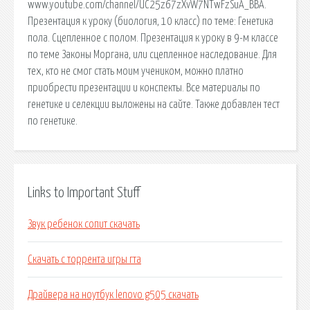
www.youtube.com/channel/UC25z67zXvW7NTwFzSuA_BBA.
Презентация к уроку (биология, 10 класс) по теме: Генетика
пола. Сцепленное с полом. Презентация к уроку в 9-м классе
по теме Законы Моргана, или сцепленное наследование. Для
тех, кто не смог стать моим учеником, можно платно
приобрести презентации и конспекты. Все материалы по
генетике и селекции выложены на сайте. Также добавлен тест
по генетике.
Links to Important Stuff
Звук ребенок сопит скачать
Скачать с торрента игры гта
Драйвера на ноутбук lenovo g505 скачать