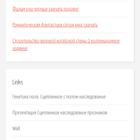
Фильм очи черные скачать торрент
Романтическая фантастика серия книг скачать
Строительство великой китайской стены 2 коллекционное
издание
Links
Генетика пола. Сцепленное с полом наследование.
Презентация Сцепленное наследование признаков.
Wall.