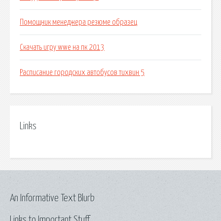
Помощник менеджера резюме образец
Скачать игру wwe на пк 2013
Расписание городских автобусов тихвин 5
Links
An Informative Text Blurb
Links to Important Stuff