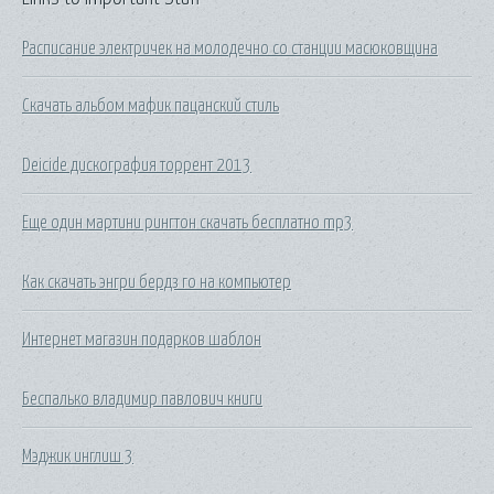
Расписание электричек на молодечно со станции масюковщина
Скачать альбом мафик пацанский стиль
Deicide дискография торрент 2013
Еще один мартини рингтон скачать бесплатно mp3
Как скачать энгри бердз го на компьютер
Интернет магазин подарков шаблон
Беспалько владимир павлович книги
Мэджик инглиш 3