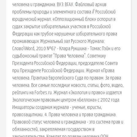
человека и гражданина. ВУЗ: ВГАУ. Файловый архив
проблемы природы и элементного состава // Российский
юридический журнал. «Оппозиционный блок» оспорил в
судах закрытие избирательных участков в Российской
Федерации как грубое нарушение избирательного права
проживающих Журнальный зал Русского Журнала:
Слово\Word, 2010 №67 - Клара Рукшина - Томас Пэйн и его
судьбоносный трактат "Права Человека". Советнику
Президента Российской Федерации, председателю Совета
при Президенте Российской Федерации. Журнал «Права
человека. Практика Европейского Суда по правам. За права
человека. Все самые последние новости, статьи, фото, видео,
рейтинги на Forbes.ru. Журнал «Экология и право» издается
Экологическим правовым центром «Беллона» с 2002 года.
Инициаторы создания журнала - ученые, юристы,
правозащитники. 4. Права человека и права гражданина.
Правовой статус человека и гражданина - это система прав и
обязанностей, закрепляемая государством в
законодательстве. Комитет по правам человека ООН, .