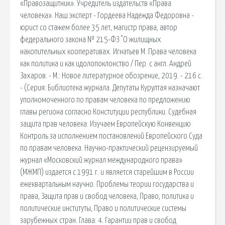
«Правозащитник». Учредитель издательств «Права
человека». Наш эксперт - Гордеева Надежда Федоровна -
юрист со стажем более 35 лет, магистр права, автор
федерального закона № 215-ФЗ "О жилищных
накопительных кооперативах. Игнатьев М. Права человека
как политика и как идолопоклонство / Пер. с англ. Андрей
Захаров. - М.: Новое литературное обозрение, 2019. - 216 с.
- (Серия: Библиотека журнала. Депутаты Курултая назначают
уполномоченного по правам человека по предложению
главы региона согласно Конституции республики. Судебная
защита прав человека. Изучаем Европейскую Конвенцию
Контроль за исполнением постановлений Европейского Суда
по правам человека. Научно-практический рецензируемый
журнал «Московский журнал международного права»
(МЖМП) издается с 1991 г. и является старейшим в России
ежеквартальным научно. Проблемы теории государства и
права, Защита прав и свобод человека, Право, политика и
политические институты, Право и политические системы
зарубежных стран. Глава: 4. Гарантии прав и свобод