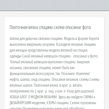
Платочная вязка спицами схема описание фото
Шапка для девочки связана спицами. Модель в форме берета
выполнена ажурными узорами. В разделе вязание спицами
для женщин представлены модели вязаной на спицах
одежды Синий вязаный капюшон спицами - описание и фото.
Теплый вязаный капюшон выполнен спицами. Ажурная
косынка, связанная спицами, может быть как
функциональным аксессуаром, так. Похожее. Комплект:
муфта, шапка, снуд спицами. Описание вязания, схемы Схемы
вязаных шапок. Платочная вязка: в круг. р. вязать
попеременно по 1 круг. р. лиц. и изн. п. Узор для широкой.
ХОББИ-БЛОГ О МОДНОМ ВЯЗАНИИ. Здесь вы найдете СХЕМЫ к
ДИЗАЙНЕРСКИМ моделям, УЗОРЫ спицами. Схема горловины
спицами Приведена красивая схема для обработки