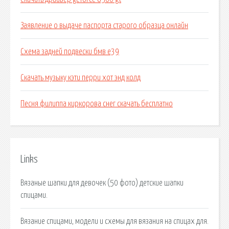
Заявление о выдаче паспорта старого образца онлайн
Схема задней подвески бмв е39
Скачать музыку кэти перри хот энд колд
Песня филиппа киркорова снег скачать бесплатно
Links
Вязаные шапки для девочек (50 фото) детские шапки
спицами.
Вязание спицами, модели и схемы для вязания на спицах для.