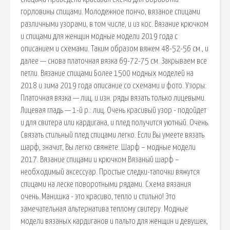
горловины спицами. Молодежное пончо, вязаное спицами
различными узорами, в том числе, и из кос. Вязание крючком
и спицами для женщин модные модели 2019 года с
описанием и схемами. Таким образом вяжем 48-52-56 см., и
далее — снова платочная вязка 69-72-75 см. Закрываем все
петли. Вязание спицами Более 1500 модных моделей на
2018 и зима 2019 года описание со схемами и фото. Узоры:
Платочная вязка — лиц. и изн. ряды вязать только лицевыми.
Лицевая гладь — 1-й р.: лиц. Очень красивый узор - подойдет
и для свитера или кардигана, и плед получится уютный. Очень.
Связать стильный плед спицами легко. Если Вы умеете вязать
шарф, значит, Вы легко свяжете. Шарф – модные модели
2017. Вязание спицами и крючком Вязаный шарф –
необходимый аксессуар. Простые следки-тапочки вяжутся
спицами на леске поворотными рядами. Схема вязания
очень. Манишка - это красиво, тепло и стильно! Это
замечательная альтернатива теплому свитеру. Модные
модели вязаных кардиганов и пальто для женщин и девушек,