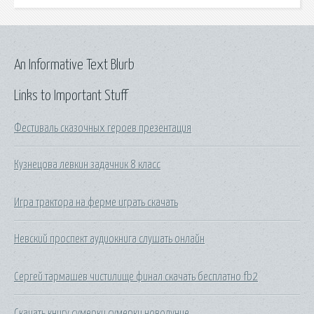
An Informative Text Blurb
Links to Important Stuff
Фестиваль сказочных героев презентация
Кузнецова левкин задачник 8 класс
Игра трактора на ферме играть скачать
Невский проспект аудиокнига слушать онлайн
Сергей тармашев чистилище финал скачать бесплатно fb2
Скачать книгу сумерки сумерки новолуние