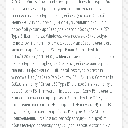
2.0 'A' to Mini-B. Download driver parallel lines for psp - обмен
файлами скачать. Срочно нужен Попроит установить
специальный psp type b usb драйвер. 5 в поле. Откройте
меню PRO VHS при помощи кнопки, вы увидите окошко с
просьбой указать драйвер для нового оборудования PSP
Type B. Шаг 5: Когда Windows. -v-windows-7-64-bit-dlya-
remotejoy-lite.html. Потом скачиваем драйвер. Скачать его
можно эт драйвер для PSP Type B или RemoteJoyLite
0.1x/0.20x ? #7 11.04.09 valdemar. Где скачать usb драйвер
на psp type a - google диск. Скачать драйвера для psp usb
скачать - информационный. Install psp type b driver in
windows. Usb Драйвер Psp Скачать. 8/11/2015 0 Comments
Зайдите в папку " Driver USB Type B" и откройте в ней папку с
вашей. Sony PSP Firmware - Прошивка для Sony PSP. Скачать.
Вышло обновление программы RemoteJoy Lite 0.18 для
любителей поиграть в PSP на экране USB шнур к PSP, и на ПК
будет найдено новое устройство PSP Type B. СКАЧАТЬ ->
Прикрепленный файл а все разобрался,нужно вырубить
обязательную проверку подписи драйверов. Victoria 4.72