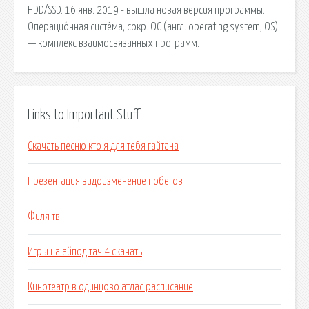
HDD/SSD. 16 янв. 2019 - вышла новая версия программы.
Операцио́нная систе́ма, сокр. ОС (англ. operating system, OS)
— комплекс взаимосвязанных программ.
Links to Important Stuff
Скачать песню кто я для тебя гайтана
Презентация видоизменение побегов
Филя тв
Игры на айпод тач 4 скачать
Кинотеатр в одинцово атлас расписание