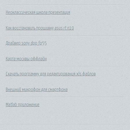
Неоклассическая школа презентация
Как восстановить прошивку asus rt n10
Драйвер sony dpp fp55
Карта москвы оффлайн
Скачать программу для редактирования xls файлов
Внешний микрофон для смартфона
Matlab приложение