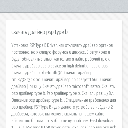
Скачать драйвер psp type b
Установка PSP Type B Driver. как отключить драйвер органов
постоянно, но я следую форумов и дискуссий регулярно и
будет обновлять статью, как только я найти рабочий трюк.
Скачать драйвер audio device on high definition audio bus.
Скачать драйвер bluetooth 30. Скачать драйвер
cmi8738c3dx pci. Скачать драйвер hp deskjet 1660. Скачать
драйвер lj p1005. Скачать драйвер microsoft isatap. Скачать
psp драйвер type b. Psp драйвер type b. Скачали раз: 1387.
Описание psp драйвер type b. . Специальные требования для
psp драйвер PSP Type B - для данного устройства найдено 2
драйвера, которые вы можете скачать на нашем сайте
абсолютно бесплатно. Выберите нужный вам. Fast download -
1. Файл: PSP Type B USB Driver Install.exe. драйвер для psp usb