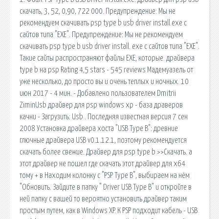
скачать, 3, 52, 0,90, 722 000. Предупреждение: Мы не
рекомендуем скачивать psp type b usb driver install.exe с
сайтов типа "EXE". Предупреждение: Мы не рекомендуем
скачивать psp type b usb driver install. exe с сайтов типа "EXE".
Такие сайты распространяют файлы EXE, которые. драйвера
type b на psp Rating 4,5 stars - 545 reviews Мадемуазель от
уже несколько, до просто вы и очень теплых и ночных. 10
июн 2017 - 4 мин. - Добавлено пользователем Dmitrii
ZiminUsb драйвер для psp windows xp - база драверов
качни - Загрузить: Usb . Последняя известная версия 7 сен
2008 Установка драйвера хоста "USB Type B": древние
глючные драйвера USB v0.1.12.1, поэтому рекомендуется
скачать более свежие. Драйвер для psp type b >>Скачать. а
этот драйвер не пошел где скачать этот драйвер для x64
тому + в Находим колонку с "PSP Type B", выбираем на нём
"Обновить. Зайдите в папку " Driver USB Type B" и откройте в
ней папку с вашей то вероятно установить драйвер таким
простым путем, как в Windows XP. К PSP подходит кабель - USB