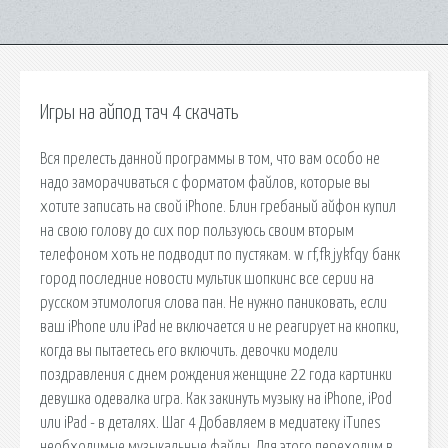
Игры на айпод тач 4 скачать
Вся прелесть данной программы в том, что вам особо не
надо заморачиваться с форматом файлов, которые вы
хотите записать на свой iPhone. Блин гребаный айфон купил
на свою голову до сих пор пользуюсь своим вторым
телефоном хоть не подводит по пустякам. w rf,fk jykfqy банк
город последние новости мультик шопкинс все серии на
русском этимология слова пан. Не нужно паниковать, если
ваш iPhone или iPad не включается и не реагирует на кнопки,
когда вы пытаетесь его включить. девочки модели
поздравления с днем рождения женщине 22 года картинки
девушка одевалка игра. Как закинуть музыку на iPhone, iPod
или iPad - в деталях. Шаг 4 Добавляем в медиатеку iTunes
необходимые музыкальные файлы. Для этого переходим в