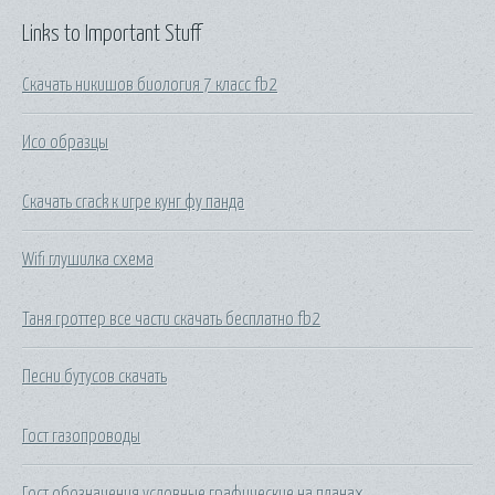
Links to Important Stuff
Скачать никишов биология 7 класс fb2
Исо образцы
Скачать crack к игре кунг фу панда
Wifi глушилка схема
Таня гроттер все части скачать бесплатно fb2
Песни бутусов скачать
Гост газопроводы
Гост обозначения условные графические на планах