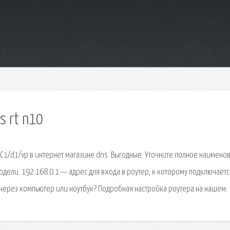
s rt n10
2 С1/d1/vp в интернет магазине dns. Выгодные. Уточните полное наимено
одели. 192.168.0.1 — адрес для входа в роутер, к которому подключаетс
р через компьютер или ноутбук? Подробная настройка роутера на нашем.