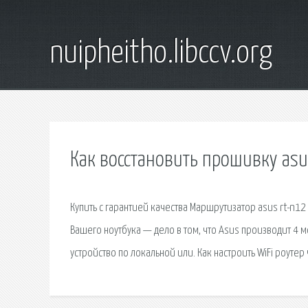
nuipheitho.libccv.org
Как восстановить прошивку asu
Купить с гарантией качества Маршрутизатор asus rt-n1
Вашего ноутбука — дело в том, что Asus производит 4 м
устройство по локальной или. Как настроить WiFi роуте