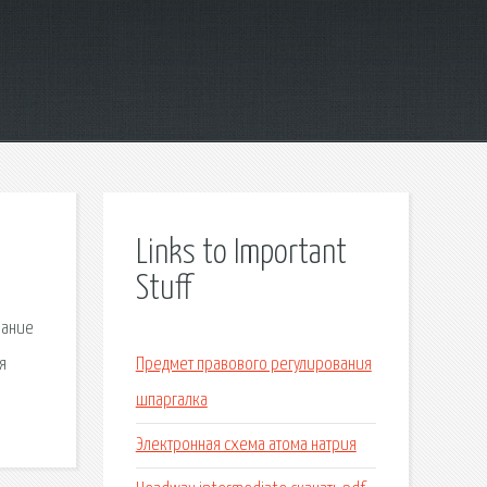
Links to Important
Stuff
вание
я
Предмет правового регулирования
шпаргалка
Электронная схема атома натрия