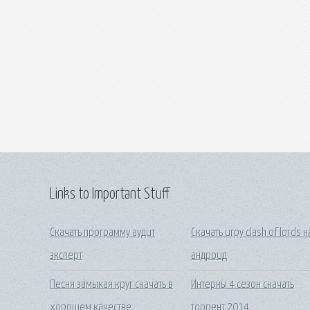
Links to Important Stuff
Скачать программу аудит
Скачать игру clash of lords н
эксперт
андроид
Песня замыкая круг скачать в
Интерны 4 сезон скачать
хорошем качестве
торрент 2014