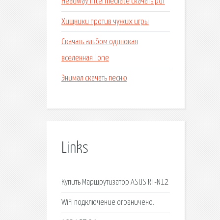
Headway intermediate скачать pdf
Хищники против чужих игры
Скачать альбом одинокая
вселенная l one
Энимал скачать песню
Links
Купить Маршрутизатор ASUS RT-N12
WiFi подключение ограничено.