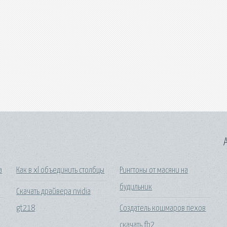
A
а
Как в xl объединить столбцы
Рингтоны от масяни на
будильник
Скачать драйвера nvidia
gt218
Создатель кошмаров пехов
скачать fb2