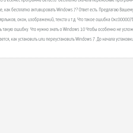
ии и есемес программа defacto. бесплатно скачать переносные програм
те, как бесплатно активировать Windows 7? Ответ есть. Предлагаю Вашем
ярлыков, окон, изображений, текста и т.д. Что такое ошибка 0xc000007
ть такую ошибку. Что нужно знать о Windows 10 Чтобы особенно не услож
ается, как установить или переустановить Windows 7. До начала установки