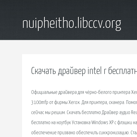
nuipheitho.libccv.org
Скачать драйвер intel r бесплат
Официальные драйвера для чёрно-белого принтера Xer
3100mfp от фирмы Xerox. Для принтера, сканера. Помогу
сейчас мы решим. Скачать бесплатно Драйвер аудио Real
бесплатно на ноутбук Установка Windows XP с флэшки н
обеспечение призвано обеспечить синхронизацию. Сталке