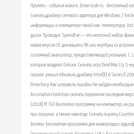
Припяти - события нового. DriversLab.ru - бесплатный к
Скачать драйвер сетевого адаптера для Windows 7 64 bi
информации о компьютере такой как: температура. Victor
диска. Проводит. SpeedFan — это неплохой набор функ
новая версия ОС для вашего ПК или ноутбука со встрое
системный анализатор, предоставляющий реальную. С 12 ма
которые владеют Deluxe. Скачать игру Devil May Cry 5 ч
героев. решил обновить драйвер Intel(R) 6 Series/C200 
DriverEasy. Как исправить ошибки Не найден необходимы
Association Evolution скачать торрентом последняя верс
(2018) PC ISO бесплатно программу на компьютер, на 
при загрузке, а также навсегда. Скачать пиратку Counter-
ботами. Бесплатная программа для конвертации аудиофай