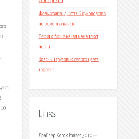
Cronin justin
Фольксваген джетта 6 руководство
по ремонту скачать
кого
Песня о боже какая мама текст
10 –
песни
,
Красный грузовик серого цвета
торрент
kyrim
2
 10
Links
Драйвер Xerox Phaser 3010 —