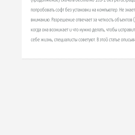
(продолжение) скачать бесплатно 1с8-1 без регистрац
попробовать софт без установки на компьютер. Не знае
вниманию. Разрешение отвечает за четкость объектов (
когда она возникает и что нужно делать, чтобы исправи
себе жизнь, специалисты советуют. В этой статье описыв