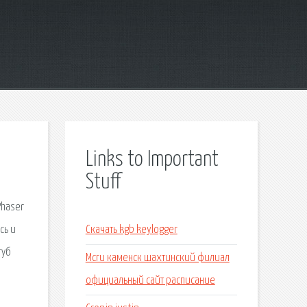
Links to Important
Stuff
Phaser
сь и
Скачать kgb keylogger
туб
Мсги каменск шахтинский филиал
официальный сайт расписание