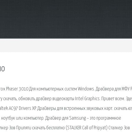
но
ox Phaser 3010 Для компьютерных систем Windows. Драйвера для МФУ 
 скачать, обновить драйвер видеокарты Intel Graphics. Привет всем. Зде
tek AC97 Drivers XP. Драйверы для встроенных звуковых карт. скачать ю
а ноутбук или компьютер. Драйвер для Samsung – это программное
р Зов Припяти скачать бесплатно (STALKER Call of Pripyat) Сталкер Зов