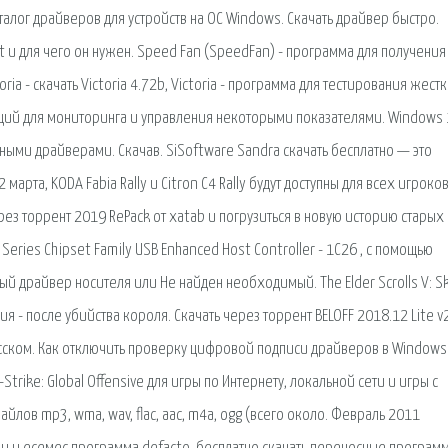
аталог драйверов для устройств на ОС Windows. Скачать драйвер быстро.
t и для чего он нужен. Speed Fan (SpeedFan) - программа для получения
ia - скачать Victoria 4.72b, Victoria - программа для тестирования жест
ций для мониторинга и управления некоторыми показателями. Windows 
нными драйверами. Скачав. SiSoftware Sandra скачать бесплатно — это
рта, KODA Fabia Rally и Citron C4 Rally будут доступны для всех игроков
ерез торрент 2019 RePack от xatab и погрузиться в новую историю старых
Series Chipset Family USB Enhanced Host Controller - 1C26 , с помощью
й драйвер носителя или Не найден необходимый. The Elder Scrolls V: S
ия - после убийства короля. Скачать через торрент BELOFF 2018.12 Lite v
русском. Как отключить проверку цифровой подписи драйверов в Windows
Strike: Global Offensive для игры по Интернету, локальной сети и игры с
лов mp3, wma, wav, flac, aac, m4a, ogg (всего около. Февраль 2011