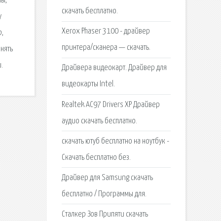
мы,
скачать бесплатно.
у
Xerox Phaser 3100 - драйвер
b,
принтера/сканера — скачать.
нять
.
Драйвера видеокарт. Драйвер для
видеокарты Intel.
Realtek AC97 Drivers XP Драйвер
аудио скачать бесплатно.
скачать ютуб бесплатно на ноутбук -
Скачать бесплатно без.
Драйвер для Samsung скачать
бесплатно / Программы для.
Сталкер Зов Припяти скачать