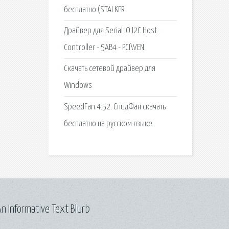
бесплатно (STALKER
Драйвер для Serial IO I2C Host
Controller - 5AB4 - PCI\VEN.
Cкачать сетевой драйвер для
Windows
SpeedFan 4.52. СпидФан скачать
бесплатно на русском языке.
n Informative Text Blurb