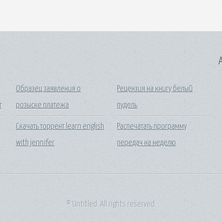
A
Образец заявления о
Рецензия на книгу белый
т
розыске платежа
пудель
Скачать торрент learn english
Распечатать программу
with jennifer
передач на неделю
© Untitled. All rights reserved.