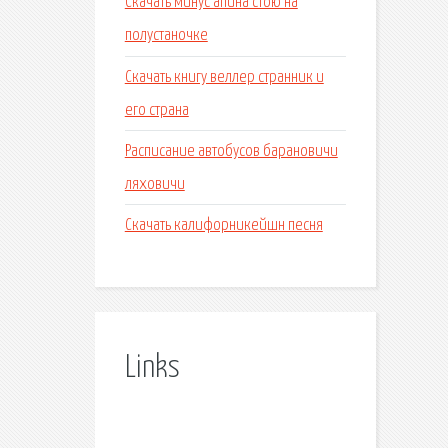
Скачать минус апина стою на
полустаночке
Скачать книгу веллер странник и
его страна
Расписание автобусов барановичи
ляховичи
Скачать калифорникейшн песня
Links