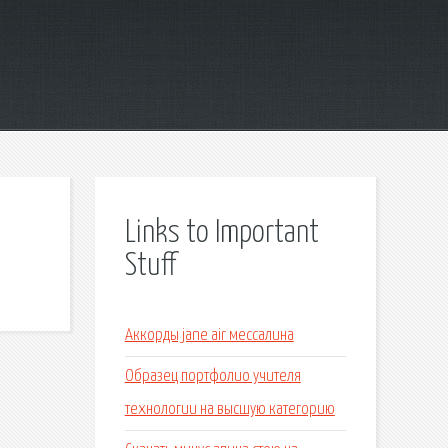
Links to Important
Stuff
Аккорды jane air мессалина
Образец портфолио учителя
технологии на высшую категорию