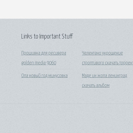
Links to Important Stuff
Прошивка для ресивера
Челентано укрощение
golden media 9060
строптивого скачать торрен
Опа новый год минусовка
Маде ин жопа ленинград
скачать альбом