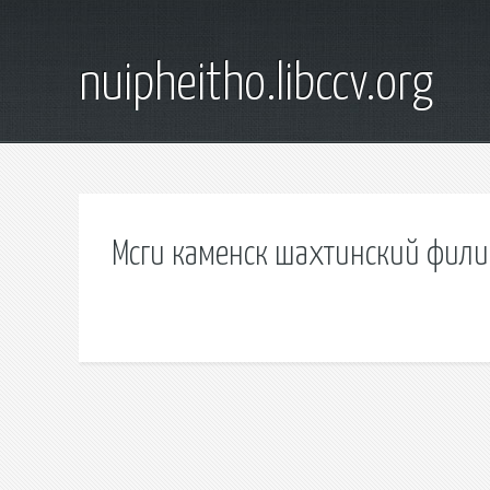
nuipheitho.libccv.org
Мсги каменск шахтинский фили