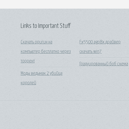
Links to Important Stuff
Скачать оригин на
Fx5500 agp8x драйвер
компьютер бесплатно через
скачать win7
торрент
Градуированный боб схема
Моды ведьмак 2 убийца
королей