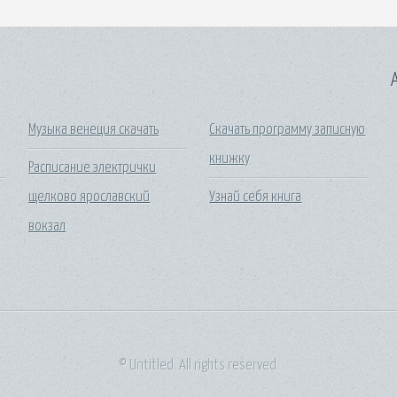
A
Музыка венеция скачать
Скачать программу записную
книжку
Расписание электрички
щелково ярославский
Узнай себя книга
вокзал
© Untitled. All rights reserved.