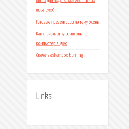
Книги для подростков английских
писателей
Готовые презентации на тему осень
Как скачать игру симпсоны на
компьютер видео
Скачать ashampoo burning
Links