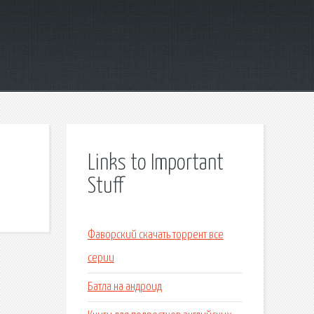
Links to Important
Stuff
Фаворский скачать торрент все
серии
Батла на андроид