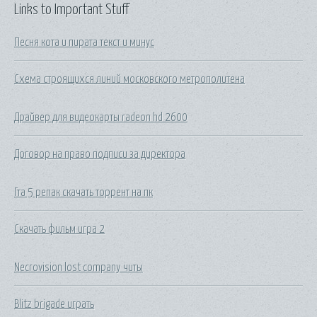
Links to Important Stuff
Песня кота и пирата текст и минус
Схема строящихся линий московского метрополитена
Драйвер для видеокарты radeon hd 2600
Договор на право подписи за директора
Гта 5 репак скачать торрент на пк
Скачать фильм игра 2
Necrovision lost company читы
Blitz brigade играть