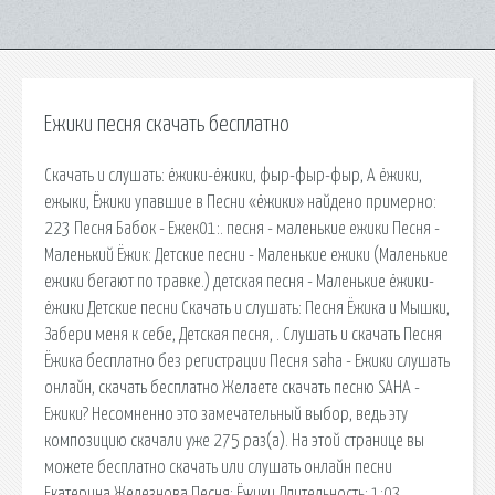
Ежики песня скачать бесплатно
Скачать и слушать: ёжики-ёжики, фыр-фыр-фыр, А ёжики,
ежыки, Ёжики упавшие в Песни «ёжики» найдено примерно:
223 Песня Бабок - Ежек01:. песня - маленькие ежики Песня -
Маленький Ёжик: Детские песни - Маленькие ежики (Маленькие
ежики бегают по травке.) детская песня - Маленькие ёжики-
ёжики Детские песни Скачать и слушать: Песня Ёжика и Мышки,
Забери меня к себе, Детская песня, . Cлушать и скачать Песня
Ёжика бесплатно без регистрации Песня saha - Ежики слушать
онлайн, скачать бесплатно Желаете скачать песню SAHA -
Ежики? Несомненно это замечательный выбор, ведь эту
композицию скачали уже 275 раз(а). На этой странице вы
можете бесплатно скачать или слушать онлайн песни
Екатерина Железнова Песня: Ёжики Длительность: 1:03