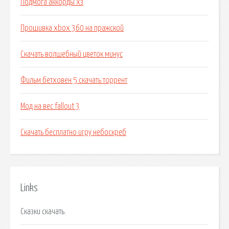
Подмога аккорды хз
Прошивка xbox 360 на пражской
Скачать волшебный цветок минус
Фильм бетховен 5 скачать торрент
Мод на вес fallout 3
Скачать бесплатно игру небоскреб
Links
Сказки скачать.