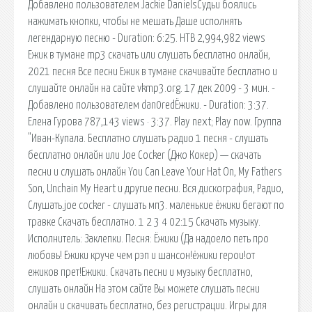
Добавлено пользователем Jackie DanielsСудьи боялись
нажимать кнопки, чтобы не мешать Даше исполнять
легендарную песню - Duration: 6:25. НТВ 2,994,982 views
Ежик в тумане mp3 скачать или слушать бесплатно онлайн,
2021 песня Все песни Ежик в тумане скачивайте бесплатно и
слушайте онлайн на сайте vkmp3.org. 17 дек 2009 - 3 мин. -
Добавлено пользователем dan0redЁжики. - Duration: 3:37.
Елена Гурова 787,143 views · 3:37. Play next; Play now. Группа
"Иван-Купала. Бесплатно слушать радио 1 песня - слушать
бесплатно онлайн или Joe Cocker (Джо Кокер) — скачать
песни и слушать онлайн You Can Leave Your Hat On, My Fathers
Son, Unchain My Heart и другие песни. Вся дискография, Радио,
Слушать.joe cocker - слушать мп3. маленькие ёжики бегают по
травке Скачать бесплатно. 1 2 3 4 02:15 Скачать музыку.
Исполнитель: Заклепки. Песня: Ёжики (Да надоело петь про
любовь! Ежики круче чем рэп и шансон!ёжики герои!от
ежиков прет!Ежики. Скачать песни и музыку бесплатно,
слушать онлайн На этом сайте Вы можете слушать песни
онлайн и скачивать бесплатно, без регистрации. Игры для