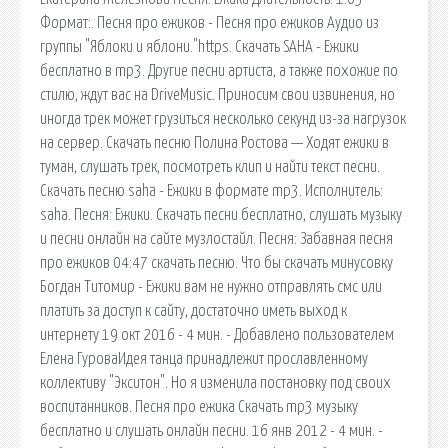
Формат:. Песня про ежиков - Песня про ежиков Аудио из
группы "Яблоки и яблони."https. Скачать SAHA - Ежики
бесплатно в mp3. Другие песни артиста, а также похожие по
стилю, ждут вас на DriveMusic. Приносим свои извинения, но
иногда трек может грузиться несколько секунд из-за нагрузок
на сервер. Скачать песню Полина Ростова — Ходят ежики в
туман, слушать трек, посмотреть клип и найти текст песни.
Скачать песню saha - Ежики в формате mp3. Исполнитель:
saha. Песня: Ежики. Скачать песни бесплатно, слушать музыку
и песни онлайн на сайте музлостайл. Песня: Забавная песня
про ежиков 04:47 скачать песню. Что бы скачать минусовку
Богдан Титомир - Ежики вам не нужно отправлять смс или
платить за доступ к сайту, достаточно иметь выход к
интернету 19 окт 2016 - 4 мин. - Добавлено пользователем
Елена ГуроваИдея танца принадлежит прославленному
коллективу "Экситон". Но я изменила постановку под своих
воспитанников. Песня про ежика Скачать mp3 музыку
бесплатно и слушать онлайн песни. 16 янв 2012 - 4 мин. -