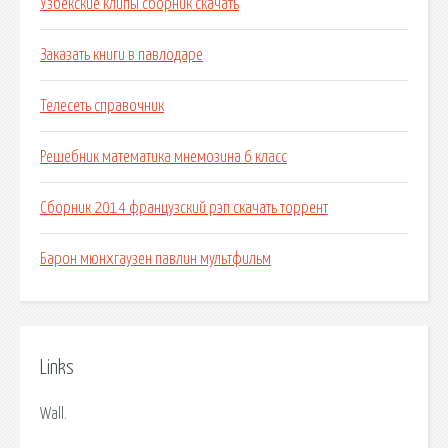
Узбекские клипы сборник скачать
Заказать книги в павлодаре
Телесеть справочник
Решебник математика мнемозина 6 класс
Сборник 2014 французский рэп скачать торрент
Барон мюнхгаузен павлин мультфильм
Links
Wall.