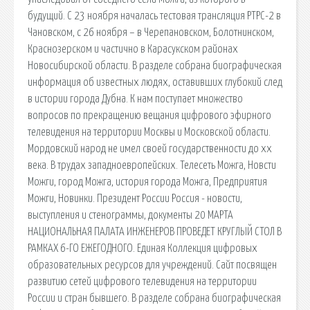
будущий. С 23 ноября началась тестовая трансляция РТРС-2 в
Чановском, с 26 ноября – в Черепановском, Болотнинском,
Краснозерском и частично в Карасукском районах
Новосибирской области. В разделе собрана биографическая
информация об известных людях, оставивших глубокий след
в истории города Дубна. К нам поступает множество
вопросов по прекращению вещания цифрового эфирного
телевидения на территории Москвы и Московской области.
Мордовский народ не имел своей государственности до xx
века. В трудах западноевропейских. Телесеть Можга, Новсти
Можги, город Можга, история города Можга, Предприятия
Можги, Новинки. Президент России Россия - новости,
выступления и стенограммы, документы 20 МАРТА
НАЦИОНАЛЬНАЯ ПАЛАТА ИНЖЕНЕРОВ ПРОВЕДЕТ КРУГЛЫЙ СТОЛ В
РАМКАХ 6-ГО ЕЖЕГОДНОГО. Единая Коллекция цифровых
образовательных ресурсов для учреждений. Сайт посвящен
развитию сетей цифрового телевидения на территории
России и стран бывшего. В разделе собрана биографическая