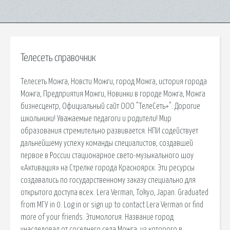
Телесеть справочник
Телесеть Можга, Новсти Можги, город Можга, история города
Можга, Предприятия Можги, Новинки в городе Можга, Можга
бизнесцентр, Официальный сайт ООО "ТелеСеть+". Дорогие
школьники! Уважаемые педагоги и родители! Мир
образования стремительно развивается. НПИ содействует
дальнейшему успеху команды специалистов, создавшей
первое в России стационарное свето-музыкального шоу
«Активация» на Стрелке города Красноярск. Эти ресурсы
создавались по государственному заказу специально для
открытого доступа всех. Lera Verman, Tokyo, Japan. Graduated
from МГУ in 0. Log in or sign up to contact Lera Verman or find
more of your friends. Этимология. Название город
унаследовал от соседнего села Можга, из которого в