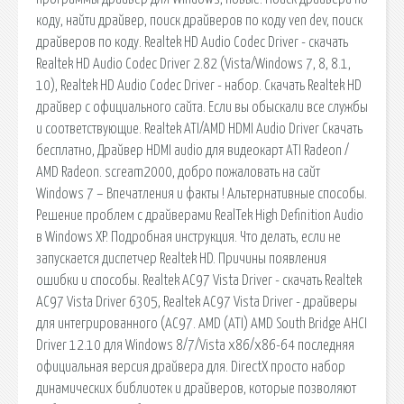
коду, найти драйвер, поиск драйверов по коду ven dev, поиск
драйверов по коду. Realtek HD Audio Codec Driver - скачать
Realtek HD Audio Codec Driver 2.82 (Vista/Windows 7, 8, 8.1,
10), Realtek HD Audio Codec Driver - набор. Скачать Realtek HD
драйвер с официального сайта. Если вы обыскали все службы
и соответствующие. Realtek ATI/AMD HDMI Audio Driver Скачать
бесплатно, Драйвер HDMI audio для видеокарт ATI Radeon /
AMD Radeon. scream2000, добро пожаловать на сайт
Windows 7 – Впечатления и факты ! Альтернативные способы.
Решение проблем с драйверами RealTek High Definition Audio
в Windows XP. Подробная инструкция. Что делать, если не
запускается диспетчер Realtek HD. Причины появления
ошибки и способы. Realtek AC97 Vista Driver - скачать Realtek
AC97 Vista Driver 6305, Realtek AC97 Vista Driver - драйверы
для интегрированного (AC97. AMD (ATI) AMD South Bridge AHCI
Driver 12.10 для Windows 8/7/Vista x86/x86-64 последняя
официальная версия драйвера для. DirectX просто набор
динамических библиотек и драйверов, которые позволяют