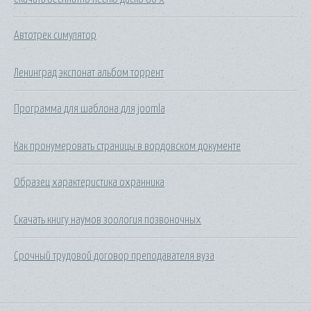
Автотрек симулятор
Ленинград экспонат альбом торрент
Программа для шаблона для joomla
Как пронумеровать страницы в вордовском документе
Образец характеристика охранника
Скачать книгу наумов зоология позвоночных
Срочный трудовой договор преподавателя вуза