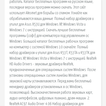
работать. Каталог бесплатных программ на русском языке,
последние версии программ можно скачать. Этот сайт
использует Akismet для борьбы со спамом. Узнайте как
обрабатываются ваши данные. Полный набор драйверов и
утилит для Asus X53U для Windows XP, Windows Vista и
Windows 7 с инструкцией. Скачать лучшие бесплатные
программы (софт) для компьютера под управлением ос
Windows. Большой каталог бесплатных рабочих программ
на компьютер с системой Windows 10 скачайте. Полный
набор драйверов и утилит для Asus K53T, K53TA и K53TK для
Windows XP, Windows Vista и Windows 7 с инструкцией. Realtek
HD Audio Drivers - звуковые драйвера Realtek,
предназначенные для операционных систем Windows. После
установки операционных систем линейки Windows, для
звуковой карты устанавливаются. Перед вами бесплатный
менеджер драйверов установленных в ос Windows,
позволяющий. Высококачественная работа звуковых карт,
аудио интерфейсов, цифровых пианино, драм-машин. 2.
Realtek AC97 Audio Driver 4.06 Набор драйверов для